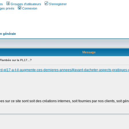
es
Groupes d'utilisateurs
S'enregistrer
ges privés
Connexion
n générale
Message
lambée sur la PL17...?
hard-pl17-a-t-il-augmente-ces-dernieres-annees/#avant-dacheter-aspects-pratiques
sées sur ce site sont soit des créations internes, soit fournies par nos clients, soit 