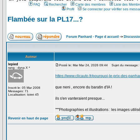
FAQ
Rechercher
Carte des membres
Liste des Membr
Profil
Se connecter pour vérifier ses messa
Flambée sur la PL17...?
Forum Panhard - Page d accueil
->
Discussio
Auteur
lepied
Posté le: Mar Mar 24, 2026 09:44
Sujet du message: F
rang : dyna X *
https://www.clicauto.fr/pourquoi-le-prix-des-pan
que neni , encore du baratin d'IA !
Inscrit le: 05 Mar 2008
Messages: 71
Localisation: loiret 45
ils s'en vanteraient presque...
"""Photographies et illustrations : les images utili
Revenir en haut de page