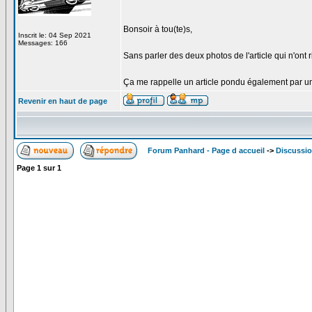
Bonsoir à tou(te)s,
Inscrit le: 04 Sep 2021
Messages: 166
Sans parler des deux photos de l'article qui n'ont
Ça me rappelle un article pondu également par un
Revenir en haut de page
Forum Panhard - Page d accueil
->
Discussio
Page
1
sur
1