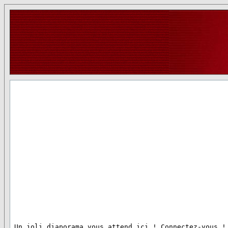
 Un joli diaporama vous attend ici ! Connectez-vous !