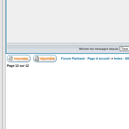
Montrer les messages depuis:
Forum Panhard - Page d accueil
->
Index - B
Page
12
sur
12