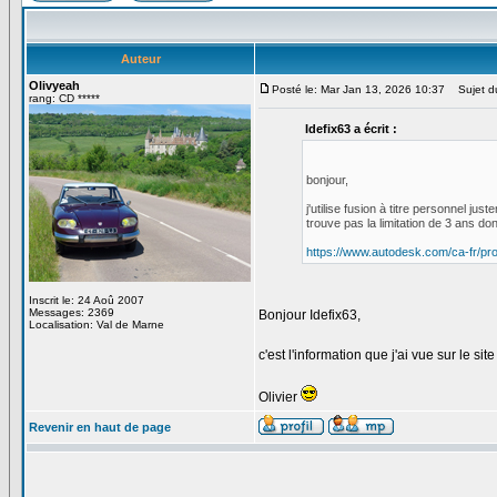
Auteur
Olivyeah
Posté le: Mar Jan 13, 2026 10:37
Sujet d
rang: CD *****
Idefix63 a écrit :
bonjour,
j'utilise fusion à titre personnel j
trouve pas la limitation de 3 ans do
https://www.autodesk.com/ca-fr/pro
Inscrit le: 24 Aoû 2007
Messages: 2369
Bonjour Idefix63,
Localisation: Val de Marne
c'est l'information que j'ai vue sur le site
Olivier
Revenir en haut de page