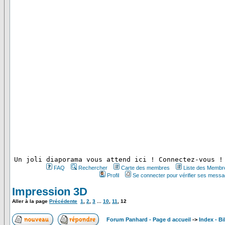
 Un joli diaporama vous attend ici ! Connectez-vous !
FAQ
Rechercher
Carte des membres
Liste des Membr
Profil
Se connecter pour vérifier ses messa
Impression 3D
Aller à la page
Précédente
1
,
2
,
3
...
10
,
11
,
12
Forum Panhard - Page d accueil
->
Index - B