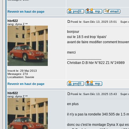
Revenir en haut de page
hbr822
Posté le: Sam Déc 13, 2025 15:01
Sujet 
rang: dyna Z **
bonjour
oui le 18.5 est trop 'épais'
avant de faire modifier comment trouver
merci
_________________
Christian D.B hbr N°822 Z1 N°24989
Inscrit le: 29 Mai 2013
Messages: 274
Localisation: Savoie
Revenir en haut de page
hbr822
Posté le: Sam Déc 13, 2025 15:43
Sujet 
rang: dyna Z **
en plus
il n'y a pas la rondelle 340.505 de 1.5 
donc ou c'est le montage Dyna X qui est 