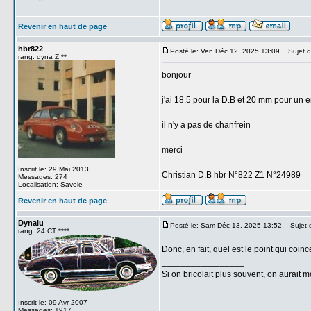
Revenir en haut de page
hbr822
Posté le: Ven Déc 12, 2025 13:09
Sujet d
rang: dyna Z **
bonjour
j'ai 18.5 pour la D.B et 20 mm pour un 
il n'y a pas de chanfrein
merci
_________________
Inscrit le: 29 Mai 2013
Christian D.B hbr N°822 Z1 N°24989
Messages: 274
Localisation: Savoie
Revenir en haut de page
Dynalu
Posté le: Sam Déc 13, 2025 13:52
Sujet 
rang: 24 CT ****
Donc, en fait, quel est le point qui coin
_________________
Si on bricolait plus souvent, on aurait m
Inscrit le: 09 Avr 2007
Messages: 1917