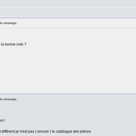
du message:
 la bonne cote ?
du message:
mm !
différent je n'est pas ( encore ) le catalogue des pièces