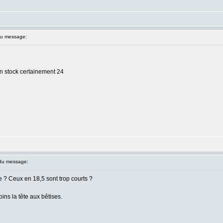
u message:
en stock certainement 24
du message:
ce ? Ceux en 18,5 sont trop courts ?
oins la tête aux bêtises.