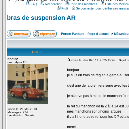
FAQ
Rechercher
Carte des membres
Liste des Membr
Profil
Se connecter pour vérifier ses messa
bras de suspension AR
Forum Panhard - Page d accueil
->
Mécaniqu
Auteur
hbr822
Posté le: Jeu Déc 11, 2025 15:49
Sujet du
rang: dyna Z **
bonjour
je suis en train de régler la garde au
c'est une de la première série avec les 
je n'arrive pas à mettre le manchon "comm
la ref du manchon de la Z à la 24 est 3
Inscrit le: 29 Mai 2013
mes manchons sont moins largues ,
Messages: 274
Localisation: Savoie
il y a t il une autre ref pour les X ? et l
merci