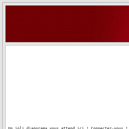
 Un joli diaporama vous attend ici ! Connectez-vous !