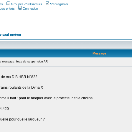
es
Groupes d'utilisateurs
S'enregistrer
ges privés
Connexion
e sauf moteur
Message
 message: bras de suspension AR
 sol de ma D.B HBR N°822
trains roulants de la Dyna X
e il faut " pour le bloquer avec le protecteur et le circlips
34.420
a quelle pour quelle largueur ?