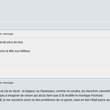
)
du message:
ends plus du tout.
oins la tête aux bêtises.
du message:
que j'ai en stock : la largeur, ou l'épaisseur, comme on voudra, du manchon cannelé 
e pas à imaginer de raison qui ait pu faire que D.B modifie le montage Panhard.
B, je me souviens avoir eu des problèmes de ce genre, mais en fait c'était parce qu