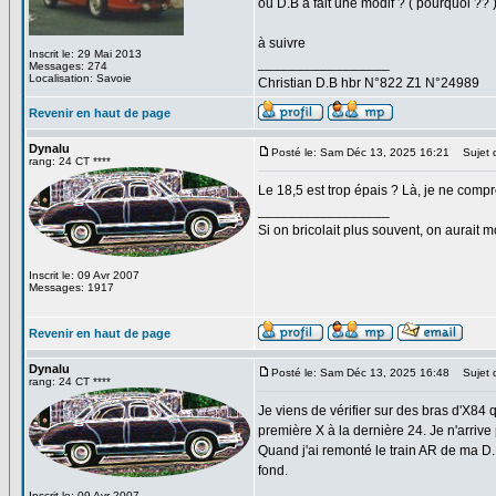
ou D.B a fait une modif ? ( pourquoi ?? 
à suivre
Inscrit le: 29 Mai 2013
_________________
Messages: 274
Localisation: Savoie
Christian D.B hbr N°822 Z1 N°24989
Revenir en haut de page
Dynalu
Posté le: Sam Déc 13, 2025 16:21
Sujet 
rang: 24 CT ****
Le 18,5 est trop épais ? Là, je ne compr
_________________
Si on bricolait plus souvent, on aurait m
Inscrit le: 09 Avr 2007
Messages: 1917
Revenir en haut de page
Dynalu
Posté le: Sam Déc 13, 2025 16:48
Sujet 
rang: 24 CT ****
Je viens de vérifier sur des bras d'X84 
première X à la dernière 24. Je n'arriv
Quand j'ai remonté le train AR de ma D.
fond.
_________________
Inscrit le: 09 Avr 2007