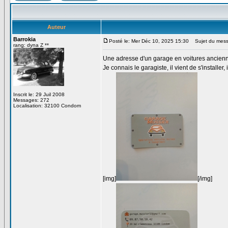
Auteur
Barrokia
Posté le: Mer Déc 10, 2025 15:30
Sujet du messa
rang: dyna Z **
Une adresse d'un garage en voitures ancienn
Je connais le garagiste, il vient de s'installer
Inscrit le: 29 Juil 2008
Messages: 272
Localisation: 32100 Condom
[img]
[/img]