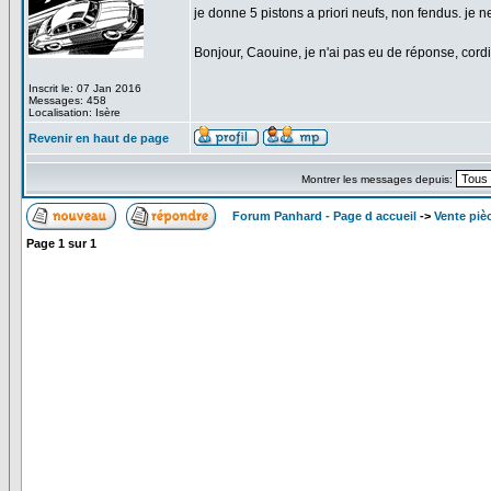
je donne 5 pistons a priori neufs, non fendus. je 
Bonjour, Caouine, je n'ai pas eu de réponse, cord
Inscrit le: 07 Jan 2016
Messages: 458
Localisation: Isère
Revenir en haut de page
Montrer les messages depuis:
Forum Panhard - Page d accueil
->
Vente piè
Page
1
sur
1