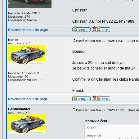
Christian
Inscrit le: 29 Mai 2013
_________________
Messages: 274
Localisation: Savoie
Christian D.B hbr N°822 Z1 N°24989
Revenir en haut de page
franck
Posté le: Jeu Mai 22, 2025 11:37
Sujet du
rang : dyna X *
Bonjour
Je suis à 20min au sud de Lyon.
Je peux te conseiller autour de ma 24.
Inscrit le: 16 Fév 2011
Messages: 40
Comme l'a dit Christian, les clubs Panh
Localisation: VIENNE 38
Franck
Revenir en haut de page
Gentleman69
Posté le: Jeu Mai 22, 2025 15:52
Sujet d
rang : dyna X *
hbr822 a écrit :
bonjour
bienvenue