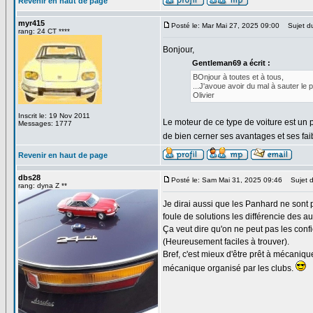
Revenir en haut de page
myr415
Posté le: Mar Mai 27, 2025 09:00
Sujet du
rang: 24 CT ****
Bonjour,
Gentleman69 a écrit :
BOnjour à toutes et à tous,
...J'avoue avoir du mal à sauter le p
Olivier
Inscrit le: 19 Nov 2011
Le moteur de ce type de voiture est un 
Messages: 1777
de bien cerner ses avantages et ses fai
Revenir en haut de page
dbs28
Posté le: Sam Mai 31, 2025 09:46
Sujet d
rang: dyna Z **
Je dirai aussi que les Panhard ne sont 
foule de solutions les différencie des a
Ça veut dire qu'on ne peut pas les conf
(Heureusement faciles à trouver).
Bref, c'est mieux d'être prêt à mécani
mécanique organisé par les clubs.