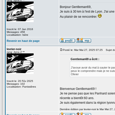
rang: dyna Z **
Bonjour Gentleman69,
Je suis à 30 km à l'est de Lyon. J'ai une
Au plaisir de se rencontrer.
Inscrit le: 07 Jan 2016
Messages: 458
Localisation: Isère
Revenir en haut de page
levrier-noir
Posté le: Mar Mai 27, 2025 07:25
Sujet du
rang: dyna Z **
Gentleman69 a écrit :
J'avoue avoir du mal à sauter le pas
peux le comprendre mais je ne suis p
Olivier
Inscrit le: 20 Fév 2025
Messages: 102
Localisation: Panissières
Bienvenue Gentleman69 !
Je ne pense pas que les Panhard soient p
récente a bientôt 60 ans.
Je suis également dans la région lyonnai
Dernière édition par levrier-noir le Mar Mai 27,