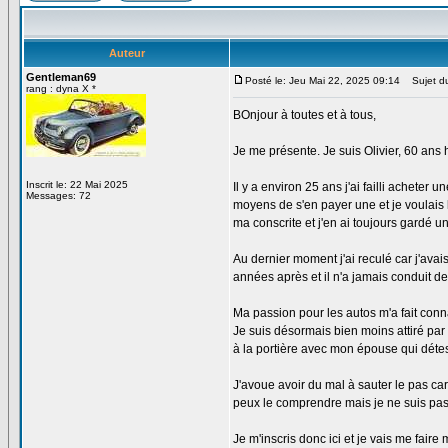
Auteur
Gentleman69
Posté le: Jeu Mai 22, 2025 09:14
Sujet du
rang : dyna X *
BOnjour à toutes et à tous,
Je me présente. Je suis Olivier, 60 ans 
Inscrit le: 22 Mai 2025
Il y a environ 25 ans j'ai failli acheter 
Messages: 72
moyens de s'en payer une et je voulais 
ma conscrite et j'en ai toujours gardé u
Au dernier moment j'ai reculé car j'ava
années après et il n'a jamais conduit de
Ma passion pour les autos m'a fait conn
Je suis désormais bien moins attiré par 
à la portière avec mon épouse qui déte
J'avoue avoir du mal à sauter le pas car 
peux le comprendre mais je ne suis pas s
Je m'inscris donc ici et je vais me fair