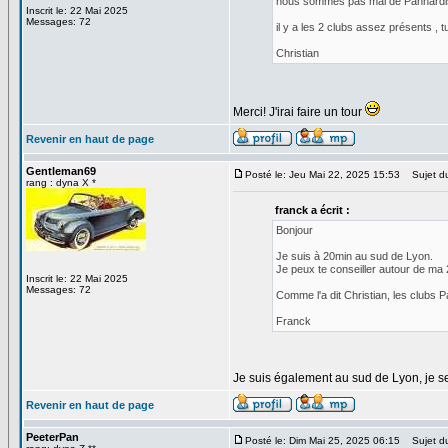
nous sommes pas mal de Panhardis
Inscrit le: 22 Mai 2025
Messages: 72
il y a les 2 clubs assez présents , 
Christian
Merci! J'irai faire un tour
Revenir en haut de page
Gentleman69
Posté le: Jeu Mai 22, 2025 15:53
Sujet d
rang : dyna X *
franck a écrit :
Bonjour
Je suis à 20min au sud de Lyon.
Je peux te conseiller autour de ma 
Inscrit le: 22 Mai 2025
Messages: 72
Comme l'a dit Christian, les clubs 
Franck
Je suis également au sud de Lyon, je ser
Revenir en haut de page
PeeterPan
Posté le: Dim Mai 25, 2025 06:15
Sujet d