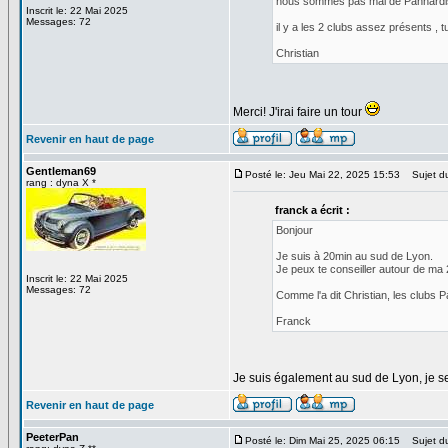
nous sommes pas mal de Panhardis
Inscrit le: 22 Mai 2025
Messages: 72
il y a les 2 clubs assez présents , 
Christian
Merci! J'irai faire un tour
Revenir en haut de page
Gentleman69
Posté le: Jeu Mai 22, 2025 15:53
Sujet d
rang : dyna X *
franck a écrit :
Bonjour
Je suis à 20min au sud de Lyon.
Je peux te conseiller autour de ma 
Inscrit le: 22 Mai 2025
Messages: 72
Comme l'a dit Christian, les clubs 
Franck
Je suis également au sud de Lyon, je ser
Revenir en haut de page
PeeterPan
Posté le: Dim Mai 25, 2025 06:15
Sujet d