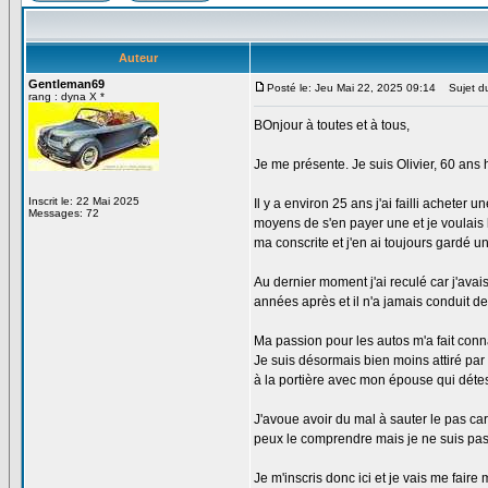
Auteur
Gentleman69
Posté le: Jeu Mai 22, 2025 09:14
Sujet du
rang : dyna X *
BOnjour à toutes et à tous,
Je me présente. Je suis Olivier, 60 ans 
Inscrit le: 22 Mai 2025
Il y a environ 25 ans j'ai failli acheter 
Messages: 72
moyens de s'en payer une et je voulais 
ma conscrite et j'en ai toujours gardé u
Au dernier moment j'ai reculé car j'ava
années après et il n'a jamais conduit de
Ma passion pour les autos m'a fait conn
Je suis désormais bien moins attiré par 
à la portière avec mon épouse qui déte
J'avoue avoir du mal à sauter le pas car 
peux le comprendre mais je ne suis pas s
Je m'inscris donc ici et je vais me fair