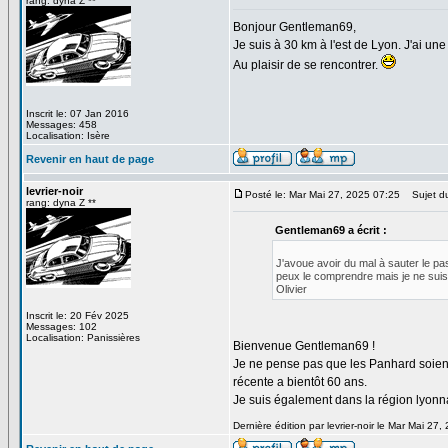
rang: dyna Z **
Bonjour Gentleman69,
Je suis à 30 km à l'est de Lyon. J'ai une
Au plaisir de se rencontrer.
Inscrit le: 07 Jan 2016
Messages: 458
Localisation: Isère
Revenir en haut de page
levrier-noir
Posté le: Mar Mai 27, 2025 07:25
Sujet du
rang: dyna Z **
Gentleman69 a écrit :
J'avoue avoir du mal à sauter le pas
peux le comprendre mais je ne suis p
Olivier
Inscrit le: 20 Fév 2025
Messages: 102
Localisation: Panissières
Bienvenue Gentleman69 !
Je ne pense pas que les Panhard soient p
récente a bientôt 60 ans.
Je suis également dans la région lyonnai
Dernière édition par levrier-noir le Mar Mai 27,