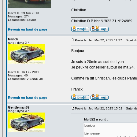
Christian
Inscrit le: 29 Mai 2013
_________________
Messages: 274
Localisation: Savoie
Christian D.B hbr N°822 Z1 N°24989
Revenir en haut de page
franck
Posté le: Jeu Mai 22, 2025 11:37
Sujet du
rang : dyna X *
Bonjour
Je suis à 20min au sud de Lyon.
Je peux te conseiller autour de ma 24.
Inscrit le: 16 Fév 2011
Messages: 40
Comme l'a dit Christian, les clubs Panh
Localisation: VIENNE 38
Franck
Revenir en haut de page
Gentleman69
Posté le: Jeu Mai 22, 2025 15:52
Sujet d
rang : dyna X *
hbr822 a écrit :
bonjour
bienvenue