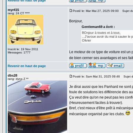
Revenir en haut de page
myr415
Posté le: Mar Mai 27, 2025 09:00
Sujet du
rang: 24 CT ****
Bonjour,
Gentleman69 a écrit :
BOnjour à toutes et à tous,
...J'avoue avoir du mal à sauter le p
Olivier
Inscrit le: 19 Nov 2011
Le moteur de ce type de voiture est un 
Messages: 1777
de bien cerner ses avantages et ses fai
Revenir en haut de page
dbs28
Posté le: Sam Mai 31, 2025 09:46
Sujet d
rang: dyna Z **
Je dirai aussi que les Panhard ne sont 
foule de solutions les différencie des a
Ça veut dire qu'on ne peut pas les conf
(Heureusement faciles à trouver).
Bref, c'est mieux d'être prêt à mécani
mécanique organisé par les clubs.