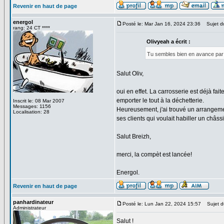
Revenir en haut de page
energol
Posté le: Mar Jan 16, 2024 23:36
Sujet d
rang: 24 CT ****
Olivyeah a écrit :
Tu sembles bien en avance par
Salut Oliv,
oui en effet. La carrosserie est déjà fai
emporter le tout à la déchetterie.
Inscrit le: 08 Mar 2007
Messages: 1156
Heureusement, j'ai trouvé un arrangemen
Localisation: 28
ses clients qui voulait habiller un châs
Salut Breizh,
merci, la compèt est lancée!
Energol.
Revenir en haut de page
panhardinateur
Posté le: Lun Jan 22, 2024 15:57
Sujet d
Administrateur
Salut !