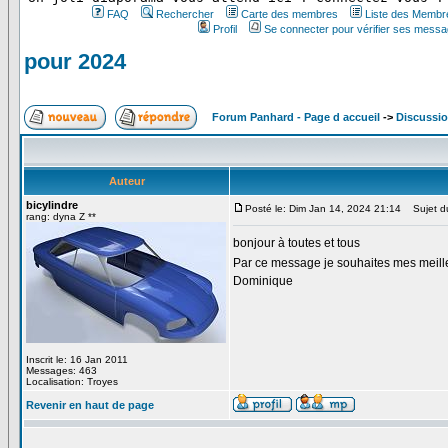
FAQ
Rechercher
Carte des membres
Liste des Membr
Profil
Se connecter pour vérifier ses messa
pour 2024
Forum Panhard - Page d accueil
->
Discussio
Auteur
bicylindre
Posté le: Dim Jan 14, 2024 21:14
Sujet du
rang: dyna Z **
bonjour à toutes et tous
Par ce message je souhaites mes meille
Dominique
Inscrit le: 16 Jan 2011
Messages: 463
Localisation: Troyes
Revenir en haut de page