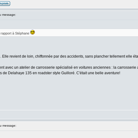
u message:
 rapport à Stéphane
te. Elle revient de loin, chiffonnée par des accidents, sans plancher tellement elle ét
t avec un atelier de carrosserie spécialisé en voitures anciennes : la carrosserie
sis de Delahaye 135 en roadster style Guilloré. C'était une belle aventure!
u message: