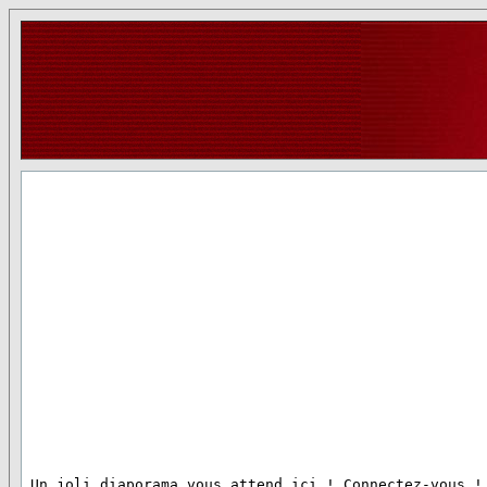
 Un joli diaporama vous attend ici ! Connectez-vous !