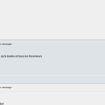
u message:
i qu'à toutes et tous les forumeurs
u message:
ée!