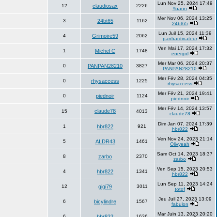
Lun Nov 25, 2024 17:49
12
claudiosax
2226
Yoann
Mer Nov 06, 2024 13:25
3
24bt65
1162
24bt65
Lun Juil 15, 2024 11:39
4
Grimoire59
2062
panhardinateur
Ven Mai 17, 2024 17:32
1
Michel C
1748
energol
Mer Mar 06, 2024 20:37
0
PANPAN28210
3827
PANPAN28210
Mer Fév 28, 2024 04:35
0
rhysaccess
1225
rhysaccess
Mer Fév 21, 2024 19:41
0
piednoir
1124
piednoir
Mer Fév 14, 2024 13:57
claude78
15
4013
claude78
Dim Jan 07, 2024 17:39
1
hbr822
921
hbr822
Ven Nov 24, 2023 21:14
5
ALDR43
1461
Olivyeah
Sam Oct 14, 2023 18:37
8
zarbo
2370
zarbo
Ven Sep 15, 2023 20:53
4
hbr822
1341
hbr822
Lun Sep 11, 2023 14:24
12
gigi79
3011
totof
Jeu Juil 27, 2023 13:09
6
bicylindre
1567
fabulon
Mar Juin 13, 2023 20:20
6
hbr822
1636