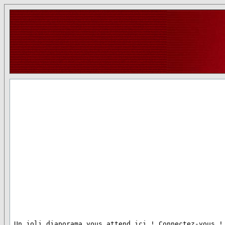
 Un joli diaporama vous attend ici ! Connectez-vous !