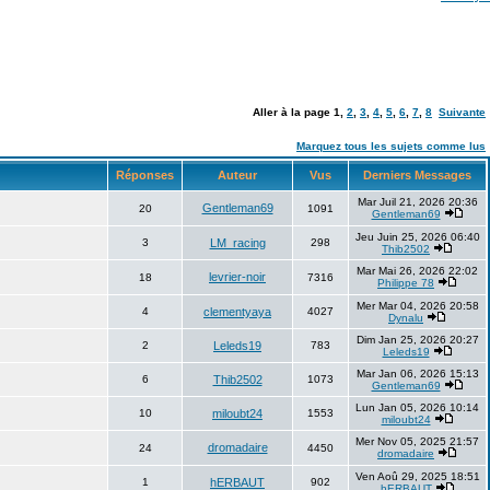
Aller à la page
1
,
2
,
3
,
4
,
5
,
6
,
7
,
8
Suivante
Marquez tous les sujets comme lus
Réponses
Auteur
Vus
Derniers Messages
Mar Juil 21, 2026 20:36
Gentleman69
20
1091
Gentleman69
Jeu Juin 25, 2026 06:40
3
LM_racing
298
Thib2502
Mar Mai 26, 2026 22:02
levrier-noir
18
7316
Philippe 78
Mer Mar 04, 2026 20:58
4
clementyaya
4027
Dynalu
Dim Jan 25, 2026 20:27
2
Leleds19
783
Leleds19
Mar Jan 06, 2026 15:13
6
Thib2502
1073
Gentleman69
Lun Jan 05, 2026 10:14
10
miloubt24
1553
miloubt24
Mer Nov 05, 2025 21:57
dromadaire
24
4450
dromadaire
Ven Aoû 29, 2025 18:51
1
hERBAUT
902
hERBAUT