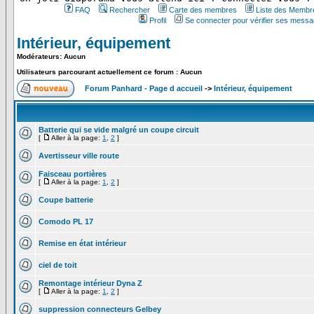
FAQ
Rechercher
Carte des membres
Liste des Membr
Profil
Se connecter pour vérifier ses messa
Intérieur, équipement
Modérateurs: Aucun
Utilisateurs parcourant actuellement ce forum : Aucun
Forum Panhard - Page d accueil
->
Intérieur, équipement
Batterie qui se vide malgré un coupe circuit
[
Aller à la page:
1
,
2
]
Avertisseur ville route
Faisceau portières
[
Aller à la page:
1
,
2
]
Coupe batterie
Comodo PL 17
Remise en état intérieur
ciel de toit
Remontage intérieur Dyna Z
[
Aller à la page:
1
,
2
]
suppression connecteurs Gelbey