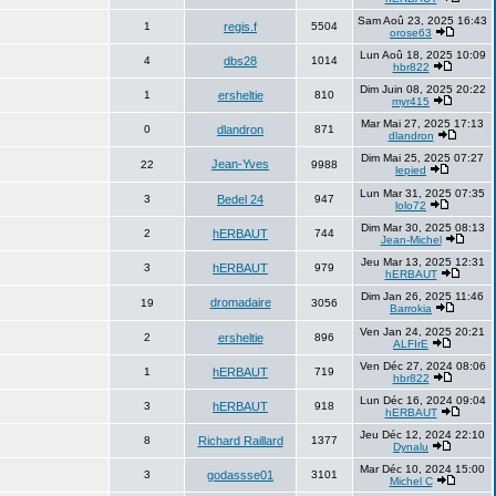
Sam Aoû 23, 2025 16:43
1
regis.f
5504
orose63
Lun Aoû 18, 2025 10:09
4
dbs28
1014
hbr822
Dim Juin 08, 2025 20:22
1
ersheltie
810
myr415
Mar Mai 27, 2025 17:13
0
dlandron
871
dlandron
Dim Mai 25, 2025 07:27
Jean-Yves
22
9988
lepied
Lun Mar 31, 2025 07:35
3
Bedel 24
947
lolo72
Dim Mar 30, 2025 08:13
2
hERBAUT
744
Jean-Michel
Jeu Mar 13, 2025 12:31
3
hERBAUT
979
hERBAUT
Dim Jan 26, 2025 11:46
dromadaire
19
3056
Barrokia
Ven Jan 24, 2025 20:21
2
ersheltie
896
ALFIrE
Ven Déc 27, 2024 08:06
1
hERBAUT
719
hbr822
Lun Déc 16, 2024 09:04
3
hERBAUT
918
hERBAUT
Jeu Déc 12, 2024 22:10
8
Richard Raillard
1377
Dynalu
Mar Déc 10, 2024 15:00
3
godassse01
3101
Michel C