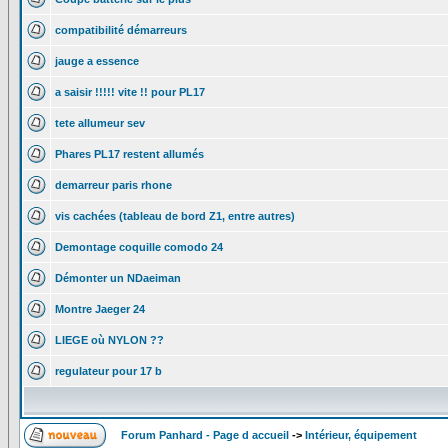
compatibilité démarreurs
jauge a essence
a saisir !!!!! vite !! pour PL17
tete allumeur sev
Phares PL17 restent allumés
demarreur paris rhone
vis cachées (tableau de bord Z1, entre autres)
Demontage coquille comodo 24
Démonter un NDaeiman
Montre Jaeger 24
LIEGE où NYLON ??
regulateur pour 17 b
Forum Panhard - Page d accueil
->
Intérieur, équipement