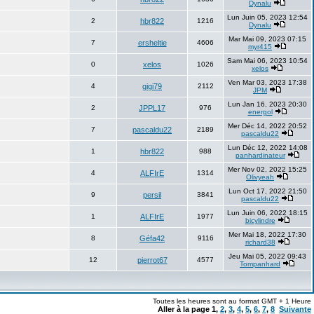
Dynalu
Lun Juin 05, 2023 12:54
2
hbr822
1216
Dynalu
Mar Mai 09, 2023 07:15
7
ersheltie
4606
myr415
Sam Mai 06, 2023 10:54
0
xelos
1026
xelos
Ven Mar 03, 2023 17:38
4
gigi79
2112
JPM
Lun Jan 16, 2023 20:30
2
JPPL17
976
energol
Mer Déc 14, 2022 20:52
7
pascaldu22
2189
pascaldu22
Lun Déc 12, 2022 14:08
1
hbr822
988
panhardinateur
Mer Nov 02, 2022 15:25
4
ALFIrE
1314
Olivyeah
Lun Oct 17, 2022 21:50
9
persil
3841
pascaldu22
Lun Juin 06, 2022 18:15
1
ALFIrE
1977
bicylindre
Mer Mai 18, 2022 17:30
8
Géfa42
9116
richard38
Jeu Mai 05, 2022 09:43
12
pierrot67
4577
Tompanhard
Toutes les heures sont au format GMT + 1 Heure
Aller à la page
1
,
2
,
3
,
4
,
5
,
6
,
7
,
8
Suivante