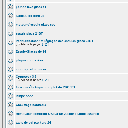
pompe lave glace z1
Tableau de bord 24
moteur d'essuie-glace sev
essuie place 24BT
Positionnement et réglages des essuies-glace 24BT
[
Aller à la page:
1
,
2
]
Essuie-Glaces de 24
plaque connexion
montage alternateur
Compteur OS
[
Aller à la page:
1
,
2
]
faisceau électrique complet du PROJET
lampe code
Chauffage habitacle
Remplacer compteur OS par un Jaeger + jauge essence
tapis de sol panhard 24