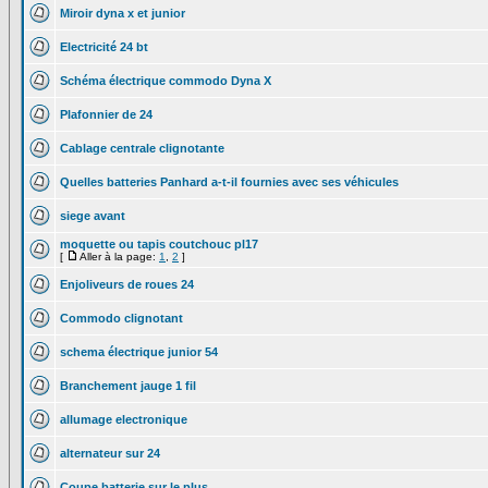
Miroir dyna x et junior
Electricité 24 bt
Schéma électrique commodo Dyna X
Plafonnier de 24
Cablage centrale clignotante
Quelles batteries Panhard a-t-il fournies avec ses véhicules
siege avant
moquette ou tapis coutchouc pl17
[
Aller à la page:
1
,
2
]
Enjoliveurs de roues 24
Commodo clignotant
schema électrique junior 54
Branchement jauge 1 fil
allumage electronique
alternateur sur 24
Coupe batterie sur le plus