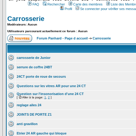
FAQ
Rechercher
Carte des membres
Liste des Membr
Profil
Se connecter pour vérifier ses messa
Carrosserie
Modérateurs: Aucun
Utilisateurs parcourant actuellement ce forum : Aucun
Forum Panhard - Page d accueil
->
Carrosserie
carrosserie de Junior
serrure de coffre 24BT
24CT porte de roue de secours
Questions sur les vitres AR pour une 24 CT
Question sur l'insonorisation d'une 24 CT
[
Aller à la page:
1
,
2
]
reglage ailes 24
JOINTS DE PORTE Z1
anti gravillon
Etrier 24 AR gauche qui bloque