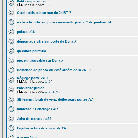
Petit coup de main
[
Aller à la page:
1
,
2
]
Quel poids caisse nue de 24 BT ?
recherche adresse pour commande joints!!! de panhard24
peiture z16
démontage vitre sur porte de Dyna X
question peinture
piece introuvable sur Dyna x
Demande de photo du coté arrière de la 24 CT
Réglage porte 24CT
[
Aller à la page:
1
,
2
]
Pare-brise junior
[
Aller à la page:
1
,
2
,
3
,
4
]
Sifflement, bruit de vent, déflecteurs portes AV
faiblesse Z1 ancrages AR
Joint de portes de 24
Enjoliveur bas de caisse de 24
travaux 24bt