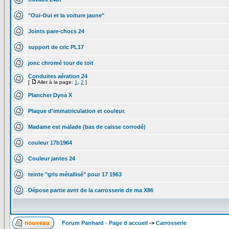
"Oui-Oui et la voiture jaune"
Joints pare-chocs 24
support de cric PL17
jonc chromé tour de toit
Conduites aération 24
[
Aller à la page:
1
,
2
]
Plancher Dyna X
Plaque d'immatriculation et couleur.
Madame est malade (bas de caisse corrodé)
couleur 17b1964
Couleur jantes 24
teinte "gris métallisé" pour 17 1963
Dépose partie avnt de la carrosserie de ma X86
Forum Panhard - Page d accueil
->
Carrosserie