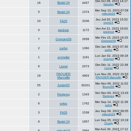
Dim Oct 08, 2023 14:17
Bedel 24
16
4457
fabulon
Mer Sep 13, 2023 07:09
5
Bedel 24
1374
miloubt24
Jeu Juil 20, 2023 15:52
10
FA25
3336
myr415
Ven Avr 21, 2023 19:03
0
piednoir
1172
piednoir
Mer Fév 15, 2023 16:25
7
Grimoire59
2658
Grimoire59
Dim Jan 08, 2023 07:30
2
zarbo
1360
zarbo
Lun Jan 02, 2023 09:18
1
ersheltie
1191
energol
Dim Déc 11, 2022 22:38
6
Lionel
2073
Lionel
PAQUIER
Lun Nov 28, 2022 20:53
19
4903
Marcellin
PAQUIER Marcellin
Mer Nov 09, 2022 11:02
Junior63
55
30201
Bruno56
Ven Nov 04, 2022 13:43
2
Redgreg
1343
Redgreg
Mer Sep 14, 2022 11:39
6
xelos
1762
xelos
Jeu Sep 08, 2022 06:05
3
FA25
1538
miloubt24
Lun Sep 05, 2022 10:19
6
Bedel 24
1957
Charly
Mar Aoû 30, 2022 17:12
6
miloubt24
2694