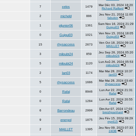
Mar Déc 03, 2024 18:20
7
xelos
1479
Richard Raillard
Jeu Nov 21, 2024 11:00
2
micheld
886
fabulon
Sam Nov 16, 2024 21:29
1
pljunior06
1361
Guigui03
Ven Nov 15, 2024 18:05
0
Guigui03
1021
Guigui03
Ven Oct 18, 2024 09:13
rhysaccess
15
2673
MAILLET
Jeu Sep 26, 2024 05:20
3
miloubt24
859
miloubt24
Lun Aoû 26, 2024 05:53
5
miloubt24
1120
miloubt24
Mar Mai 28, 2024 10:37
2
Ian03
1174
Ian03
Mar Mai 28, 2024 03:40
5
rhysaccess
1686
rhysaccess
Lun Avr 22, 2024 21:31
0
Rafal
8946
Rafal
Lun Avr 22, 2024 20:55
0
Rafal
1284
Rafal
Dim Avr 07, 2024 17:03
6
Barrondeau
2999
breizhpanhard
Jeu Fév 15, 2024 09:29
9
energol
1875
myr415
Jeu Nov 09, 2023 07:33
2
MAILLET
1395
24DB