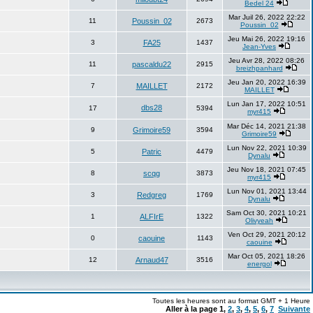
Bedel 24
Mar Juil 26, 2022 22:22
11
Poussin_02
2673
Poussin_02
Jeu Mai 26, 2022 19:16
3
FA25
1437
Jean-Yves
Jeu Avr 28, 2022 08:26
11
pascaldu22
2915
breizhpanhard
Jeu Jan 20, 2022 16:39
7
MAILLET
2172
MAILLET
Lun Jan 17, 2022 10:51
dbs28
17
5394
myr415
Mar Déc 14, 2021 21:38
9
Grimoire59
3594
Grimoire59
Lun Nov 22, 2021 10:39
5
Patric
4479
Dynalu
Jeu Nov 18, 2021 07:45
8
scqg
3873
myr415
Lun Nov 01, 2021 13:44
3
Redgreg
1769
Dynalu
Sam Oct 30, 2021 10:21
1
ALFIrE
1322
Olivyeah
Ven Oct 29, 2021 20:12
0
caouine
1143
caouine
Mar Oct 05, 2021 18:26
12
Arnaud47
3516
energol
Toutes les heures sont au format GMT + 1 Heure
Aller à la page
1
,
2
,
3
,
4
,
5
,
6
,
7
Suivante