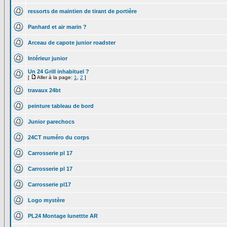
ressorts de maintien de tirant de portière
Panhard et air marin ?
Arceau de capote junior roadster
Intérieur junior
Un 24 Grill inhabituel ?
[
Aller à la page:
1
,
2
]
travaux 24bt
peinture tableau de bord
Junior parechocs
24CT numéro du corps
Carrosserie pl 17
Carrosserie pl 17
Carrosserie pl17
Logo mystère
PL24 Montage lunettte AR