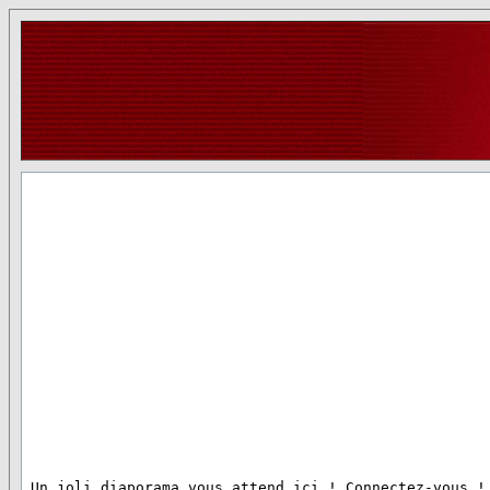
 Un joli diaporama vous attend ici ! Connectez-vous !