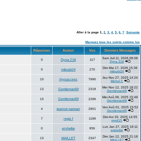
Aller à la page
1
,
2
,
3
,
4
,
5
,
6
,
7
Suivante
Marquez tous les sujets comme lus
Réponses
Auteur
Vus
Derniers Messages
Sam Juil 11, 2026 08:08
0
Dyna Z18
117
Dyna Z18
Dim Mai 17, 2026 15:36
0
miloubt24
270
miloubt24
Jeu Nov 27, 2025 14:24
10
rhysaccess
7990
Michel C
Mer Nov 12, 2025 18:22
13
Gentleman69
2318
Gentleman69
Mer Aoû 06, 2025 15:49
Gentleman69
15
2286
Gentleman69
Ven Aoû 01, 2025 15:52
4
jeannot panpan
2901
Gentleman69
Dim Avr 20, 2025 14:55
7
regis.f
1186
myr415
Lun Jan 27, 2025 18:11
0
ersheltie
956
ersheltie
Dim Jan 12, 2025 21:18
13
MAILLET
2347
MAILLET