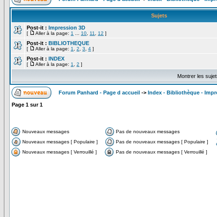
Sujets
Post-it :
Impression 3D
[
Aller à la page:
1
...
10
,
11
,
12
]
Post-it :
BIBLIOTHEQUE
[
Aller à la page:
1
,
2
,
3
,
4
]
Post-it :
INDEX
[
Aller à la page:
1
,
2
]
Montrer les suje
Forum Panhard - Page d accueil
->
Index - Bibliothèque - Imp
Page
1
sur
1
Nouveaux messages
Pas de nouveaux messages
Nouveaux messages [ Populaire ]
Pas de nouveaux messages [ Populaire ]
Nouveaux messages [ Verrouillé ]
Pas de nouveaux messages [ Verrouillé ]