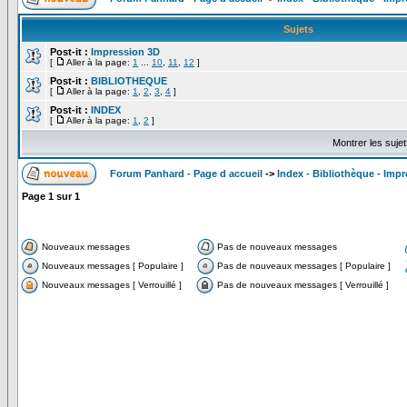
Sujets
Post-it :
Impression 3D
[
Aller à la page:
1
...
10
,
11
,
12
]
Post-it :
BIBLIOTHEQUE
[
Aller à la page:
1
,
2
,
3
,
4
]
Post-it :
INDEX
[
Aller à la page:
1
,
2
]
Montrer les suje
Forum Panhard - Page d accueil
->
Index - Bibliothèque - Imp
Page
1
sur
1
Nouveaux messages
Pas de nouveaux messages
Nouveaux messages [ Populaire ]
Pas de nouveaux messages [ Populaire ]
Nouveaux messages [ Verrouillé ]
Pas de nouveaux messages [ Verrouillé ]