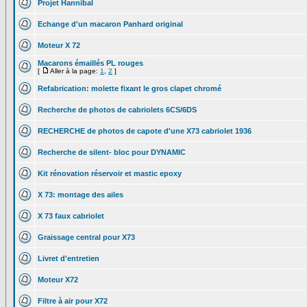
Projet Hannibal
Echange d'un macaron Panhard original
Moteur X 72
Macarons émaillés PL rouges
[
Aller à la page:
1
,
2
]
Refabrication: molette fixant le gros clapet chromé
Recherche de photos de cabriolets 6CS/6DS
RECHERCHE de photos de capote d'une X73 cabriolet 1936
Recherche de silent- bloc pour DYNAMIC
Kit rénovation réservoir et mastic epoxy
X 73: montage des ailes
X 73 faux cabriolet
Graissage central pour X73
Livret d'entretien
Moteur X72
Filtre à air pour X72