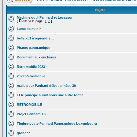
Sujets
Machine outil Panhard et Levassor
[
Aller à la page:
1
,
2
]
Lame de rasoir
belle X81 à reprendre....
Phares panoramique
Document aux enchères
Rétromobile 2023
2022:Rétromobile
malle pour Panhard début années 30
Et le principe survit sous une autre forme...
RETROMOBILE
Projet Panhard X69
Timbre-poste Panhard Panoramique Luxembourg
gronder