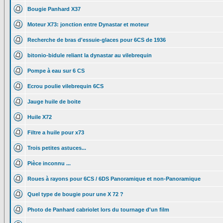
Bougie Panhard X37
Moteur X73: jonction entre Dynastar et moteur
Recherche de bras d'essuie-glaces pour 6CS de 1936
bitonio-bidule reliant la dynastar au vilebrequin
Pompe à eau sur 6 CS
Ecrou poulie vilebrequin 6CS
Jauge huile de boite
Huile X72
Filtre a huile pour x73
Trois petites astuces...
Pièce inconnu ...
Roues à rayons pour 6CS / 6DS Panoramique et non-Panoramique
Quel type de bougie pour une X 72 ?
Photo de Panhard cabriolet lors du tournage d'un film