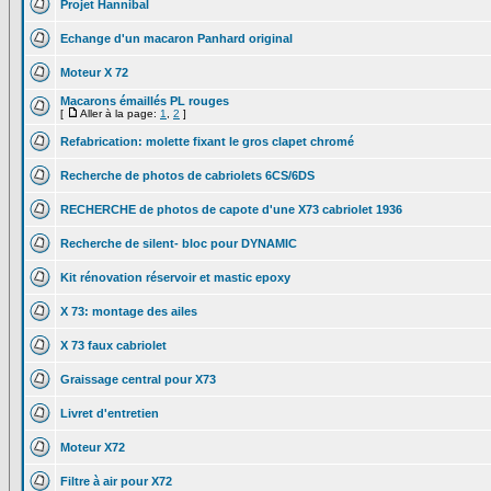
Projet Hannibal
Echange d'un macaron Panhard original
Moteur X 72
Macarons émaillés PL rouges
[
Aller à la page:
1
,
2
]
Refabrication: molette fixant le gros clapet chromé
Recherche de photos de cabriolets 6CS/6DS
RECHERCHE de photos de capote d'une X73 cabriolet 1936
Recherche de silent- bloc pour DYNAMIC
Kit rénovation réservoir et mastic epoxy
X 73: montage des ailes
X 73 faux cabriolet
Graissage central pour X73
Livret d'entretien
Moteur X72
Filtre à air pour X72