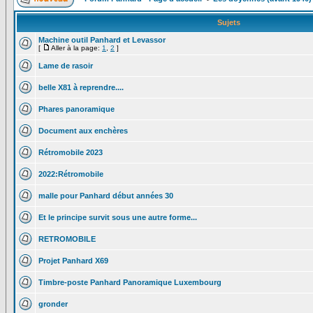
Sujets
Machine outil Panhard et Levassor
[
Aller à la page:
1
,
2
]
Lame de rasoir
belle X81 à reprendre....
Phares panoramique
Document aux enchères
Rétromobile 2023
2022:Rétromobile
malle pour Panhard début années 30
Et le principe survit sous une autre forme...
RETROMOBILE
Projet Panhard X69
Timbre-poste Panhard Panoramique Luxembourg
gronder