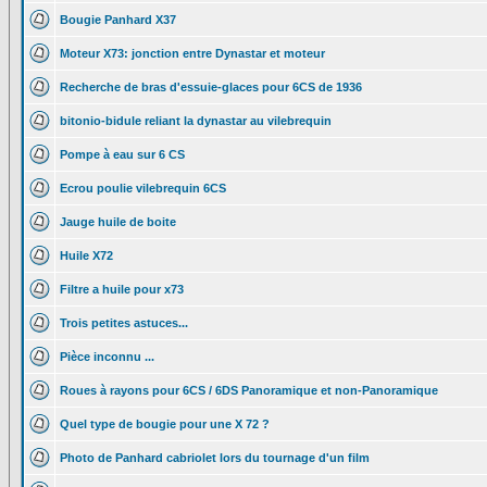
Bougie Panhard X37
Moteur X73: jonction entre Dynastar et moteur
Recherche de bras d'essuie-glaces pour 6CS de 1936
bitonio-bidule reliant la dynastar au vilebrequin
Pompe à eau sur 6 CS
Ecrou poulie vilebrequin 6CS
Jauge huile de boite
Huile X72
Filtre a huile pour x73
Trois petites astuces...
Pièce inconnu ...
Roues à rayons pour 6CS / 6DS Panoramique et non-Panoramique
Quel type de bougie pour une X 72 ?
Photo de Panhard cabriolet lors du tournage d'un film