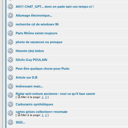
AH!!! CHAT_GPT... dont on parle tant ces temps-ci !
Allumage électronique...
recherche cd de windows 95
Paris Rhône existe toujours
photo de vacances ou presque
Histoire (de) bidon
Décès Guy POULAIN
Peut-être quelque chose pour Putin
Article sur D.B
Intéressant mais...
Radar anti-voiture ancienne : tout ce qu’il faut savoir
[
Aller à la page:
1
,
2
]
Carburants synthétiques
cartes grises collection<->normale
[
Aller à la page:
1
,
2
]
2022...