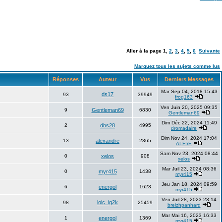
Aller à la page
1
,
2
,
3
,
4
,
5
,
6
Suivante
Marquez tous les sujets comme lus
Réponses
Auteur
Vus
Derniers Messages
Mar Sep 04, 2018 15:43
ds17
93
39949
frog163
Ven Juin 20, 2025 09:35
9
Gentleman69
6830
Gentleman69
Dim Déc 22, 2024 11:49
2
dbs28
4995
dromadaire
Dim Nov 24, 2024 17:04
13
alexandre
2365
ALFIrE
Sam Nov 23, 2024 08:44
0
xelos
908
xelos
Mar Juil 23, 2024 08:36
0
myr415
1438
myr415
Jeu Jan 18, 2024 09:59
6
energol
1623
myr415
Ven Juil 28, 2023 23:14
loic_ig2k
98
25459
breizhpanhard
Mar Mai 16, 2023 16:33
1
energol
1369
myr415