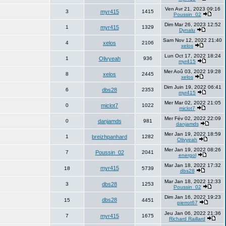
Ven Avr 21, 2023 09:16
3
myr415
1415
Poussin_02
Dim Mar 26, 2023 12:52
1
myr415
1329
Dynalu
Sam Nov 12, 2022 21:40
4
xelos
2106
xelos
Lun Oct 17, 2022 18:24
1
Olivyeah
936
myr415
Mer Aoû 03, 2022 19:28
8
xelos
2445
xelos
Dim Juin 19, 2022 06:41
6
dbs28
2353
myr415
Mer Mar 02, 2022 21:05
0
miclot7
1022
miclot7
Mer Fév 02, 2022 22:09
0
danjamds
981
danjamds
Mer Jan 19, 2022 18:59
1
breizhpanhard
1282
Olivyeah
Mer Jan 19, 2022 08:26
7
Poussin_02
2041
energol
Mar Jan 18, 2022 17:32
myr415
18
5739
dbs28
Mar Jan 18, 2022 12:33
3
dbs28
1253
Poussin_02
Dim Jan 16, 2022 19:23
dbs28
15
4451
pierrot67
Jeu Jan 06, 2022 21:36
7
myr415
1675
Richard Raillard