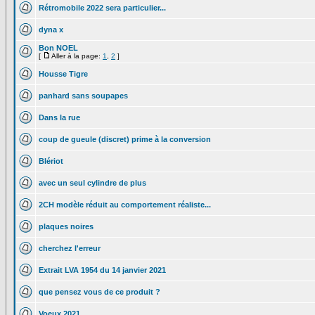
Rétromobile 2022 sera particulier...
dyna x
Bon NOEL
[
Aller à la page:
1
,
2
]
Housse Tigre
panhard sans soupapes
Dans la rue
coup de gueule (discret) prime à la conversion
Blériot
avec un seul cylindre de plus
2CH modèle réduit au comportement réaliste...
plaques noires
cherchez l'erreur
Extrait LVA 1954 du 14 janvier 2021
que pensez vous de ce produit ?
Voeux 2021