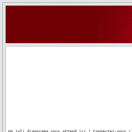
 Un joli diaporama vous attend ici ! Connectez-vous !