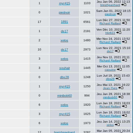
Jeu Jan 06, 2022 12:13
1
myr415
1103
breizhpanhard
Sam Jan 01, 2022 18:15
0
piednoir
1021
piednoir
Lun Déc 27, 2021 11:50
1891
17
6561
Richard Raillard
Ven Déc 10, 2021 11:20
1
ds17
2191
hbr822
Mer Nov 24, 2021 13:52
2
xelos
1480
Richard Raillard
Lun Nov 22, 2021 15:10
10
ds17
2973
ds17
Jeu Nov 11, 2021 20:11
3
xelos
1415
Richard Raillard
Mer Oct 13, 2021 11:05
3
souhait
1445
caouine
Lun Juil 19, 2021 15:43
0
dbs28
1248
dbs28
Jeu Mai 13, 2021 16:22
1
myr415
1250
Jean-Yves
Jeu Jan 28, 2021 18:38
0
minibob60
994
minibob60
Lun Jan 18, 2021 19:03
6
xelos
1920
Richard Raillard
Lun Jan 18, 2021 19:02
3
myr415
1625
Richard Raillard
Jeu Jan 14, 2021 13:25
6
xelos
1973
xelos
Mar Jan 05, 2021 20:24
12
breizhpanhard
3287