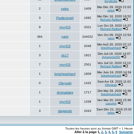
bicylindre
Mar Déc 29, 2020 21:02
2
xelos
1409
xelos
Mer Déc 16, 2020 16:52
3
Peellevingt4
1682
Richard Raillard
Lun Oct 19, 2020 14:27
9
myr415
3321
Richard Raillard
Ven Oct 09, 2020 12:54
yann
384
244022
yann
Mer Aoû 26, 2020 07:13
1
myr415
2048
breizhpanhard
Dim Juil 19, 2020 14:07
3
ds17
1921
dynajunior54
Ven Juil 10, 2020 13:13
7
myr415
2501
Richard Raillard
Mer Juin 24, 2020 14:34
1
breizhpanhard
1809
breizhpanhard
Sam Avr 18, 2020 11:01
0
Olivyeah
1432
Olivyeah
Dim Mar 29, 2020 10:38
1
dromadaire
1717
breizhpanhard
Ven Mar 20, 2020 15:36
1
myr415
1338
caouine
Sam Déc 21, 2019 15:32
3
danjamds
2043
xelos
Toutes les heures sont au format GMT + 1 Heure
Aller à la page
1
,
2
,
3
,
4
,
5
,
6
Suivante