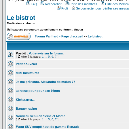
FAQ
Rechercher
Carte des membres
Liste des Membr
Profil
Se connecter pour vérifier ses messa
Le bistrot
Modérateurs: Aucun
Utilisateurs parcourant actuellement ce forum : Aucun
Forum Panhard - Page d accueil
->
Le bistrot
Post-it :
Votre avis sur le forum.
[
Aller à la page:
1
...
5
,
6
,
7
]
Petit nouveau
Mini miniatures
Je me présente. Alexandre de melun 77
adresse pour pour axe 16mm
Kickstarter...
Banger racing
Nouveau venu en Seine et Marne
[
Aller à la page:
1
...
5
,
6
,
7
]
Futur SUV coupé haut de gamme Renault