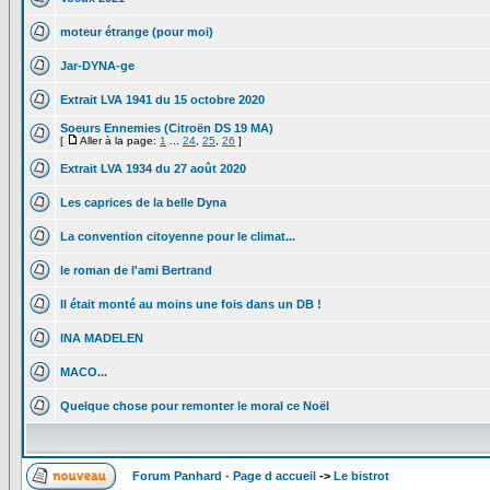
moteur étrange (pour moi)
Jar-DYNA-ge
Extrait LVA 1941 du 15 octobre 2020
Soeurs Ennemies (Citroën DS 19 MA)
[
Aller à la page:
1
...
24
,
25
,
26
]
Extrait LVA 1934 du 27 août 2020
Les caprices de la belle Dyna
La convention citoyenne pour le climat...
le roman de l'ami Bertrand
Il était monté au moins une fois dans un DB !
INA MADELEN
MACO...
Quelque chose pour remonter le moral ce Noël
Forum Panhard - Page d accueil
->
Le bistrot