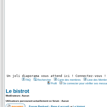
 Un joli diaporama vous attend ici ! Connectez-vous !
FAQ
Rechercher
Carte des membres
Liste des Membr
Profil
Se connecter pour vérifier ses messa
Le bistrot
Modérateurs: Aucun
Utilisateurs parcourant actuellement ce forum : Aucun
Forum Panhard - Page d accueil
->
Le bistrot