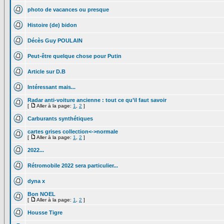
photo de vacances ou presque
Histoire (de) bidon
Décès Guy POULAIN
Peut-être quelque chose pour Putin
Article sur D.B
Intéressant mais...
Radar anti-voiture ancienne : tout ce qu’il faut savoir
[
Aller à la page:
1
,
2
]
Carburants synthétiques
cartes grises collection<->normale
[
Aller à la page:
1
,
2
]
2022...
Rétromobile 2022 sera particulier...
dyna x
Bon NOEL
[
Aller à la page:
1
,
2
]
Housse Tigre