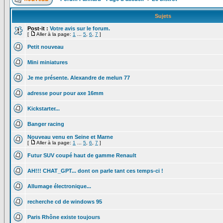
Sujets
Post-it :
Votre avis sur le forum.
[
Aller à la page:
1
...
5
,
6
,
7
]
Petit nouveau
Mini miniatures
Je me présente. Alexandre de melun 77
adresse pour pour axe 16mm
Kickstarter...
Banger racing
Nouveau venu en Seine et Marne
[
Aller à la page:
1
...
5
,
6
,
7
]
Futur SUV coupé haut de gamme Renault
AH!!! CHAT_GPT... dont on parle tant ces temps-ci !
Allumage électronique...
recherche cd de windows 95
Paris Rhône existe toujours