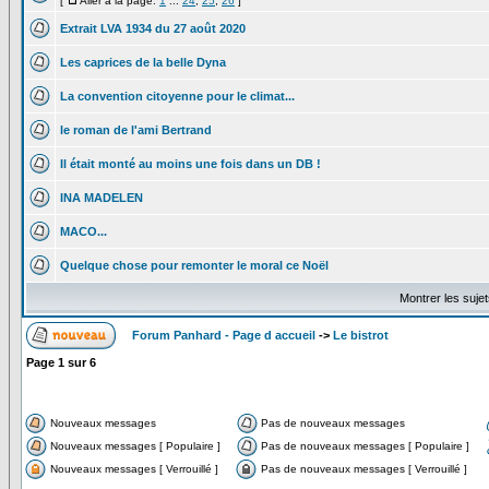
[
Aller à la page:
1
...
24
,
25
,
26
]
Extrait LVA 1934 du 27 août 2020
Les caprices de la belle Dyna
La convention citoyenne pour le climat...
le roman de l'ami Bertrand
Il était monté au moins une fois dans un DB !
INA MADELEN
MACO...
Quelque chose pour remonter le moral ce Noël
Montrer les suje
Forum Panhard - Page d accueil
->
Le bistrot
Page
1
sur
6
Nouveaux messages
Pas de nouveaux messages
Nouveaux messages [ Populaire ]
Pas de nouveaux messages [ Populaire ]
Nouveaux messages [ Verrouillé ]
Pas de nouveaux messages [ Verrouillé ]