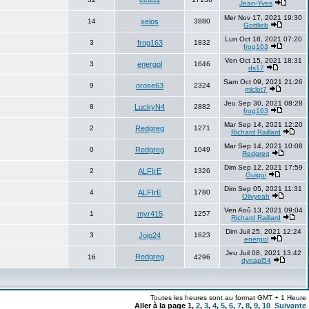
Jean-Yves
Mer Nov 17, 2021 19:30
14
xelos
3880
Gottlieb
Lun Oct 18, 2021 07:20
3
frog163
1832
frog163
Ven Oct 15, 2021 18:31
3
energol
1646
ds17
Sam Oct 09, 2021 21:26
9
orose63
2324
miclot7
Jeu Sep 30, 2021 08:28
8
LuckyN4
2882
frog163
Mar Sep 14, 2021 12:20
2
Redgreg
1271
Richard Raillard
Mar Sep 14, 2021 10:08
0
Redgreg
1049
Redgreg
Dim Sep 12, 2021 17:59
2
ALFIrE
1326
Guigui
Dim Sep 05, 2021 11:31
4
ALFIrE
1780
Olivyeah
Ven Aoû 13, 2021 09:04
1
myr415
1257
Richard Raillard
Dim Juil 25, 2021 12:24
3
Jojo24
1623
energol
Jeu Juil 08, 2021 13:42
Redgreg
16
4296
dynapl54
Toutes les heures sont au format GMT + 1 Heure
Aller à la page
1
,
2
,
3
,
4
,
5
,
6
,
7
,
8
,
9
,
10
Suivante