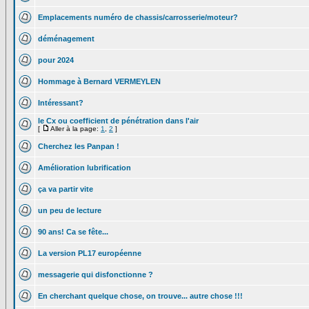
Emplacements numéro de chassis/carrosserie/moteur?
déménagement
pour 2024
Hommage à Bernard VERMEYLEN
Intéressant?
le Cx ou coefficient de pénétration dans l'air
[
Aller à la page:
1
,
2
]
Cherchez les Panpan !
Amélioration lubrification
ça va partir vite
un peu de lecture
90 ans! Ca se fête...
La version PL17 européenne
messagerie qui disfonctionne ?
En cherchant quelque chose, on trouve... autre chose !!!