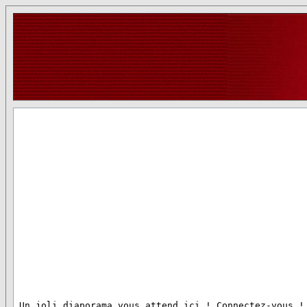
 Un joli diaporama vous attend ici ! Connectez-vous !