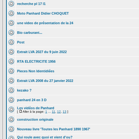
recherche pl 17 l1
Moto Panhard Didier CHOQUET
une video de présentation de la 24
Bio carburant...
Post
Extrait LVA 2027 du 9 juin 2022
RTA ELECTRICITE 1956
Pieces Non Identidiées
Extrait LVA 2008 du 27 janvier 2022
kezako ?
panhard 24 en 3 D
Les vidéos de Panhard
[
Aller à la page:
1
...
11
,
12
,
13
]
construction originale
Nouveau livre 'Toutes les Panhard 1890 1967'
Qui roule avec quoi et vient d'ou?