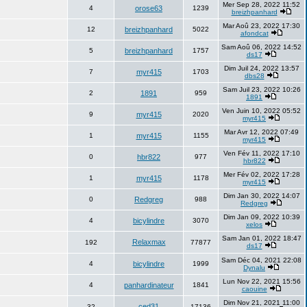
Mer Sep 28, 2022 11:52
4
orose63
1239
breizhpanhard
Mar Aoû 23, 2022 17:30
12
breizhpanhard
5022
afondcat
Sam Aoû 06, 2022 14:52
5
breizhpanhard
1757
ds17
Dim Juil 24, 2022 13:57
7
myr415
1703
dbs28
Sam Juil 23, 2022 10:26
2
1891
959
1891
Ven Juin 10, 2022 05:52
9
myr415
2020
myr415
Mar Avr 12, 2022 07:49
1
myr415
1155
myr415
Ven Fév 11, 2022 17:10
0
hbr822
977
hbr822
Mer Fév 02, 2022 17:28
1
myr415
1178
myr415
Dim Jan 30, 2022 14:07
0
Redgreg
988
Redgreg
Dim Jan 09, 2022 10:39
4
bicylindre
3070
xelos
Sam Jan 01, 2022 18:47
Relaxmax
192
77877
ds17
Sam Déc 04, 2021 22:08
4
bicylindre
1999
Dynalu
Lun Nov 22, 2021 15:56
4
panhardinateur
1841
caouine
Dim Nov 21, 2021 11:00
ced31
32
17136