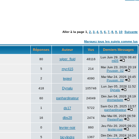
Aller à la page
1
,
2
,
3
,
4
,
5
,
6
,
7
,
8
,
9
,
10
Suivante
Marquez tous les sujets comme lus
Réponses
Auteur
Vus
Derniers Messages
Lun Juin 29, 2026 08:40
wiper_fluid
80
48116
ml35
Mar Juin 23, 2026 20:19
5
myr415
214
Poussin_02
Mar Mar 24, 2026 16:45
2
lepied
4090
Poussin_02
Lun Jan 05, 2026 11:52
Dynalu
418
105746
Dynalu
Dim Jan 04, 2026 18:19
panhardinateur
60
24049
dromadaire
Sam Oct 25, 2025 13:57
1
ds17
5722
panhardinateur
Mar Mai 06, 2025 06:59
dbs28
16
2474
PeeterPan
Jeu Fév 20, 2025 09:21
0
levrier-noir
860
levrier-noir
Dim Déc 29, 2024 16:24
5
bicylindre
1367
PeeterPan