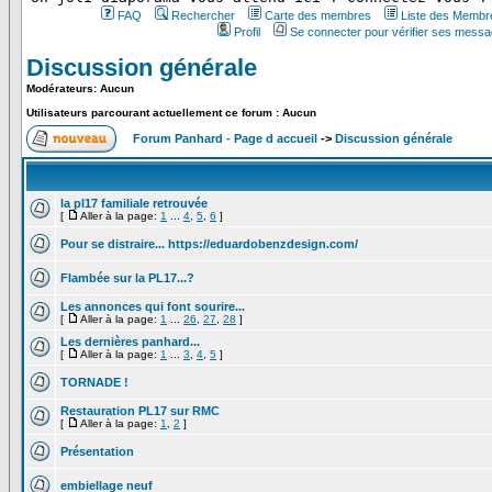
FAQ
Rechercher
Carte des membres
Liste des Membr
Profil
Se connecter pour vérifier ses messa
Discussion générale
Modérateurs: Aucun
Utilisateurs parcourant actuellement ce forum : Aucun
Forum Panhard - Page d accueil
->
Discussion générale
la pl17 familiale retrouvée
[
Aller à la page:
1
...
4
,
5
,
6
]
Pour se distraire... https://eduardobenzdesign.com/
Flambée sur la PL17...?
Les annonces qui font sourire...
[
Aller à la page:
1
...
26
,
27
,
28
]
Les dernières panhard...
[
Aller à la page:
1
...
3
,
4
,
5
]
TORNADE !
Restauration PL17 sur RMC
[
Aller à la page:
1
,
2
]
Présentation
embiellage neuf