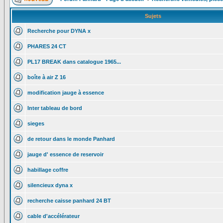
Sujets
Recherche pour DYNA x
PHARES 24 CT
PL17 BREAK dans catalogue 1965...
boîte à air Z 16
modification jauge à essence
Inter tableau de bord
sieges
de retour dans le monde Panhard
jauge d' essence de reservoir
habillage coffre
silencieux dyna x
recherche caisse panhard 24 BT
cable d'accélérateur