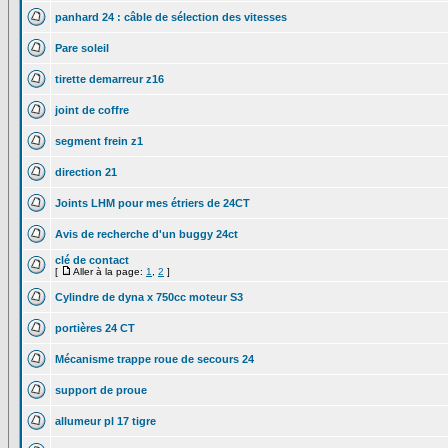
panhard 24 : câble de sélection des vitesses
Pare soleil
tirette demarreur z16
joint de coffre
segment frein z1
direction 21
Joints LHM pour mes étriers de 24CT
Avis de recherche d'un buggy 24ct
clé de contact
[
Aller à la page:
1
,
2
]
Cylindre de dyna x 750cc moteur S3
portières 24 CT
Mécanisme trappe roue de secours 24
support de proue
allumeur pl 17 tigre