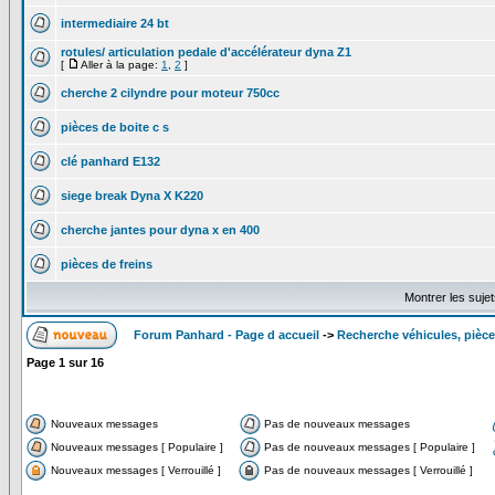
intermediaire 24 bt
rotules/ articulation pedale d'accélérateur dyna Z1
[
Aller à la page:
1
,
2
]
cherche 2 cilyndre pour moteur 750cc
pièces de boite c s
clé panhard E132
siege break Dyna X K220
cherche jantes pour dyna x en 400
pièces de freins
Montrer les suje
Forum Panhard - Page d accueil
->
Recherche véhicules, pièce
Page
1
sur
16
Nouveaux messages
Pas de nouveaux messages
Nouveaux messages [ Populaire ]
Pas de nouveaux messages [ Populaire ]
Nouveaux messages [ Verrouillé ]
Pas de nouveaux messages [ Verrouillé ]