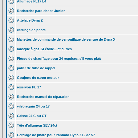
Allumage PL17 L4
Recherche pare-chocs Junior
Attelage Dyna Z
cerclage de phare
Manettes de commande de verrouillage de serrure de Dyna X
masque à gaz 24 étoile....et autres
Pièces de chauffage pour 24 requises, s'il vous plaît
palier de tube de rappel
Goujons de carter moteur
reservoir PL 17
Recherche manuel de réparation
vilebrequin 24 ou 17
Caisse 24 C ou CT
Tête d'allumeur SEV 24ct
Cerclage de phare pour Panhard Dyna Z12 de 57