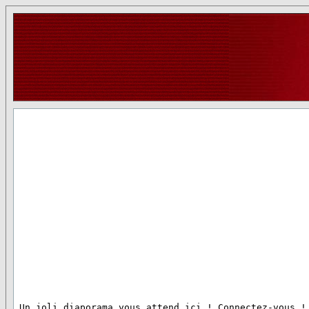
 Un joli diaporama vous attend ici ! Connectez-vous !