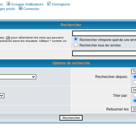
es
Groupes d'utilisateurs
S'enregistrer
ges privés
Connexion
Rechercher
tats,
OR
pour déterminer les mots qui peuvent
Rechercher n'importe quel de ces ter
présents dans les résultats. Utilisez * comme un
Rechercher tous les termes
Options de recherche
Rechercher depuis:
Trier par:
Retourner les