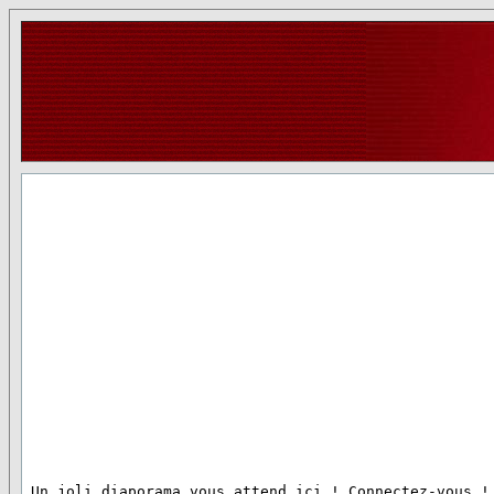
 Un joli diaporama vous attend ici ! Connectez-vous !