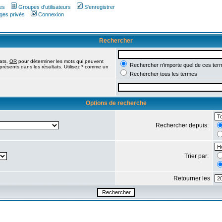
es
Groupes d'utilisateurs
S'enregistrer
ges privés
Connexion
Rechercher
tats,
OR
pour déterminer les mots qui peuvent
Rechercher n'importe quel de ces ter
présents dans les résultats. Utilisez * comme un
Rechercher tous les termes
Options de recherche
Rechercher depuis:
Trier par:
Retourner les