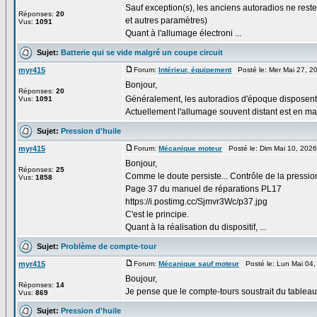
Sauf exception(s), les anciens autoradios ne reste
Réponses:
20
et autres paramètres)
Vus:
1091
Quant à l'allumage électroni ...
Sujet:
Batterie qui se vide malgré un coupe circuit
myr415
Forum:
Intérieur, équipement
Posté le: Mer Mai 27, 2
Bonjour,
Réponses:
20
Généralement, les autoradios d'époque disposent
Vus:
1091
Actuellement l'allumage souvent distant est en ma
Sujet:
Pression d'huile
myr415
Forum:
Mécanique moteur
Posté le: Dim Mai 10, 202
Bonjour,
Réponses:
25
Comme le doute persiste... Contrôle de la pression
Vus:
1858
Page 37 du manuel de réparations PL17
https://i.postimg.cc/Sjmvr3Wc/p37.jpg
C'est le principe.
Quant à la réalisation du dispositif, ...
Sujet:
Problème de compte-tour
myr415
Forum:
Mécanique sauf moteur
Posté le: Lun Mai 04,
Boujour,
Réponses:
14
Je pense que le compte-tours soustrait du tableau d
Vus:
869
Sujet:
Pression d'huile