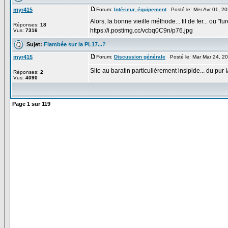
myr415
Forum:
Intérieur, équipement
Posté le: Mer Avr 01, 2
Alors, la bonne vieille méthode... fil de fer... ou "fu
Réponses:
18
https://i.postimg.cc/vcbq0C9n/p76.jpg
Vus:
7316
Sujet:
Flambée sur la PL17...?
myr415
Forum:
Discussion générale
Posté le: Mar Mar 24, 2
Site au baratin particulièrement insipide... du pur IA
Réponses:
2
Vus:
4090
Page
1
sur
119