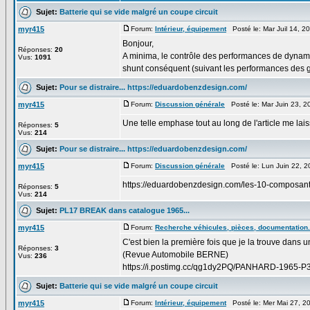
Sujet:
Batterie qui se vide malgré un coupe circuit
myr415
Forum:
Intérieur, équipement
Posté le: Mar Juil 14, 2
Bonjour,
Réponses:
20
A minima, le contrôle des performances de dynam
Vus:
1091
shunt conséquent (suivant les performances des g
Sujet:
Pour se distraire... https://eduardobenzdesign.com/
myr415
Forum:
Discussion générale
Posté le: Mar Juin 23, 
Une telle emphase tout au long de l'article me lais
Réponses:
5
Vus:
214
Sujet:
Pour se distraire... https://eduardobenzdesign.com/
myr415
Forum:
Discussion générale
Posté le: Lun Juin 22, 
https://eduardobenzdesign.com/les-10-composant
Réponses:
5
Vus:
214
Sujet:
PL17 BREAK dans catalogue 1965...
myr415
Forum:
Recherche véhicules, pièces, documentation.
C'est bien la première fois que je la trouve dans u
Réponses:
3
(Revue Automobile BERNE)
Vus:
236
https://i.postimg.cc/qg1dy2PQ/PANHARD-1965-P3
Sujet:
Batterie qui se vide malgré un coupe circuit
myr415
Forum:
Intérieur, équipement
Posté le: Mer Mai 27, 2