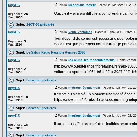
myr415
Forum:
Mécanique moteur
Posté le: Mar Avr 21, 2026
Oui, c'est vrai mais difficile à comprendre car l'or
Réponses:
25
Vus:
1858
Sujet:
24CT 66 préparée
myr415
Forum:
Vente véhicules
Posté le: Dim Avr 12, 2026 1
Tout dépend de ce qui est nécessaire pour obtenir l
Réponses:
9
Si ce n'est que purement administratif, je pense 
Vus:
1114
Sujet:
Le Salon Rétro Passion Rennes 2026
myr415
Forum:
les clubs, les rassemblements
Posté le: Mar 
https://www.ouest-france.fr/bretagne/rennes-350
Réponses:
2
voiture-de-sport-de-1964-961d3f4e-3037-11f1-b6
Vus:
3654
Sujet:
Faisceau portières
myr415
Forum:
Intérieur, équipement
Posté le: Dim Avr 05, 2
Il existe ou a existé un moment une tige télécop
Réponses:
18
https://www.lidl.fr/p/parkside-accessoire-magnetiq
Vus:
7316
Sujet:
Faisceau portières
myr415
Forum:
Intérieur, équipement
Posté le: Jeu Avr 02, 2
Il existe aussi "à pas cher" des flexibles avec embo
Réponses:
18
Vus:
7316
Sujet:
Faisceau portières