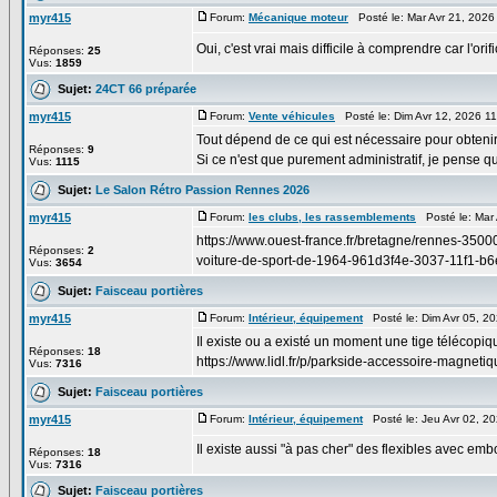
myr415
Forum:
Mécanique moteur
Posté le: Mar Avr 21, 2026
Oui, c'est vrai mais difficile à comprendre car l'or
Réponses:
25
Vus:
1859
Sujet:
24CT 66 préparée
myr415
Forum:
Vente véhicules
Posté le: Dim Avr 12, 2026 1
Tout dépend de ce qui est nécessaire pour obtenir l
Réponses:
9
Si ce n'est que purement administratif, je pense 
Vus:
1115
Sujet:
Le Salon Rétro Passion Rennes 2026
myr415
Forum:
les clubs, les rassemblements
Posté le: Mar 
https://www.ouest-france.fr/bretagne/rennes-350
Réponses:
2
voiture-de-sport-de-1964-961d3f4e-3037-11f1-b6
Vus:
3654
Sujet:
Faisceau portières
myr415
Forum:
Intérieur, équipement
Posté le: Dim Avr 05, 2
Il existe ou a existé un moment une tige télécop
Réponses:
18
https://www.lidl.fr/p/parkside-accessoire-magnetiq
Vus:
7316
Sujet:
Faisceau portières
myr415
Forum:
Intérieur, équipement
Posté le: Jeu Avr 02, 2
Il existe aussi "à pas cher" des flexibles avec embo
Réponses:
18
Vus:
7316
Sujet:
Faisceau portières