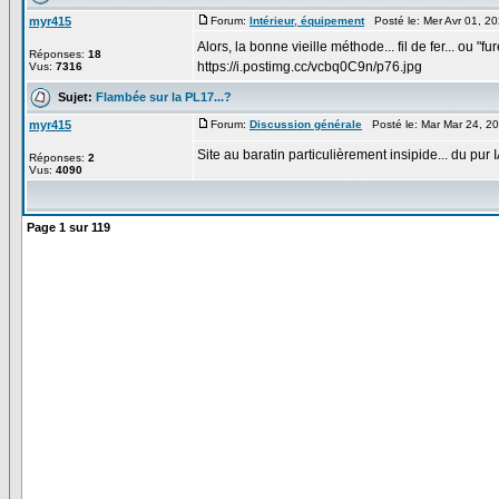
myr415
Forum:
Intérieur, équipement
Posté le: Mer Avr 01, 2
Alors, la bonne vieille méthode... fil de fer... ou "fu
Réponses:
18
https://i.postimg.cc/vcbq0C9n/p76.jpg
Vus:
7316
Sujet:
Flambée sur la PL17...?
myr415
Forum:
Discussion générale
Posté le: Mar Mar 24, 2
Site au baratin particulièrement insipide... du pur IA
Réponses:
2
Vus:
4090
Page
1
sur
119