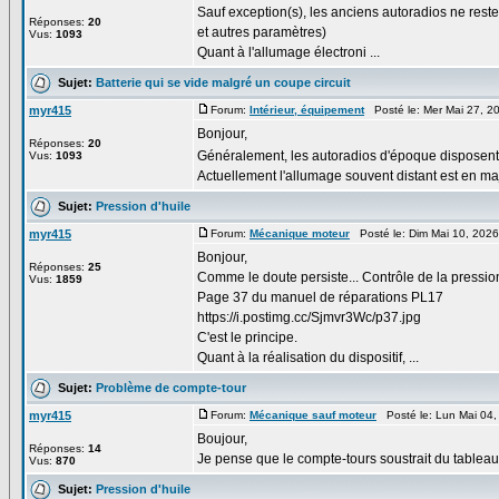
Sauf exception(s), les anciens autoradios ne reste
Réponses:
20
et autres paramètres)
Vus:
1093
Quant à l'allumage électroni ...
Sujet:
Batterie qui se vide malgré un coupe circuit
myr415
Forum:
Intérieur, équipement
Posté le: Mer Mai 27, 2
Bonjour,
Réponses:
20
Généralement, les autoradios d'époque disposent
Vus:
1093
Actuellement l'allumage souvent distant est en ma
Sujet:
Pression d'huile
myr415
Forum:
Mécanique moteur
Posté le: Dim Mai 10, 202
Bonjour,
Réponses:
25
Comme le doute persiste... Contrôle de la pression
Vus:
1859
Page 37 du manuel de réparations PL17
https://i.postimg.cc/Sjmvr3Wc/p37.jpg
C'est le principe.
Quant à la réalisation du dispositif, ...
Sujet:
Problème de compte-tour
myr415
Forum:
Mécanique sauf moteur
Posté le: Lun Mai 04,
Boujour,
Réponses:
14
Je pense que le compte-tours soustrait du tableau d
Vus:
870
Sujet:
Pression d'huile