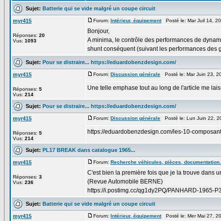
Sujet:
Batterie qui se vide malgré un coupe circuit
myr415
Forum:
Intérieur, équipement
Posté le: Mar Juil 14, 2
Bonjour,
Réponses:
20
A minima, le contrôle des performances de dynam
Vus:
1093
shunt conséquent (suivant les performances des g
Sujet:
Pour se distraire... https://eduardobenzdesign.com/
myr415
Forum:
Discussion générale
Posté le: Mar Juin 23, 
Une telle emphase tout au long de l'article me lais
Réponses:
5
Vus:
214
Sujet:
Pour se distraire... https://eduardobenzdesign.com/
myr415
Forum:
Discussion générale
Posté le: Lun Juin 22, 
https://eduardobenzdesign.com/les-10-composant
Réponses:
5
Vus:
214
Sujet:
PL17 BREAK dans catalogue 1965...
myr415
Forum:
Recherche véhicules, pièces, documentation.
C'est bien la première fois que je la trouve dans u
Réponses:
3
(Revue Automobile BERNE)
Vus:
236
https://i.postimg.cc/qg1dy2PQ/PANHARD-1965-P3
Sujet:
Batterie qui se vide malgré un coupe circuit
myr415
Forum:
Intérieur, équipement
Posté le: Mer Mai 27, 2