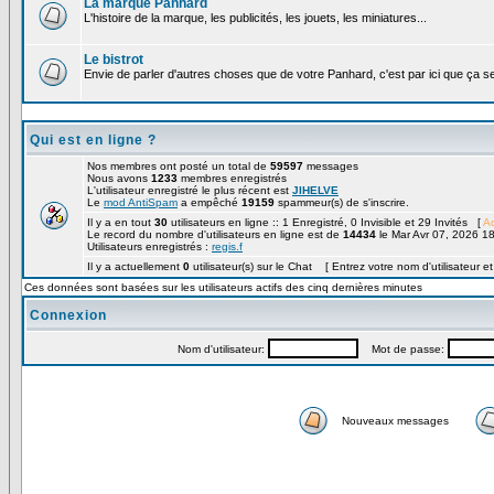
La marque Panhard
L'histoire de la marque, les publicités, les jouets, les miniatures...
Le bistrot
Envie de parler d'autres choses que de votre Panhard, c'est par ici que ça s
Qui est en ligne ?
Nos membres ont posté un total de
59597
messages
Nous avons
1233
membres enregistrés
L'utilisateur enregistré le plus récent est
JIHELVE
Le
mod AntiSpam
a empêché
19159
spammeur(s) de s'inscrire.
Il y a en tout
30
utilisateurs en ligne :: 1 Enregistré, 0 Invisible et 29 Invités [
Ad
Le record du nombre d'utilisateurs en ligne est de
14434
le Mar Avr 07, 2026 1
Utilisateurs enregistrés :
regis.f
Il y a actuellement
0
utilisateur(s) sur le Chat [ Entrez votre nom d'utilisateur e
Ces données sont basées sur les utilisateurs actifs des cinq dernières minutes
Connexion
Nom d'utilisateur:
Mot de passe:
Nouveaux messages