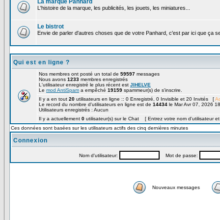
La marque Panhard
L'histoire de la marque, les publicités, les jouets, les miniatures...
Le bistrot
Envie de parler d'autres choses que de votre Panhard, c'est par ici que ça s
Qui est en ligne ?
Nos membres ont posté un total de
59597
messages
Nous avons
1233
membres enregistrés
L'utilisateur enregistré le plus récent est
JIHELVE
Le
mod AntiSpam
a empêché
19159
spammeur(s) de s'inscrire.
Il y a en tout
20
utilisateurs en ligne :: 0 Enregistré, 0 Invisible et 20 Invités [
Ad
Le record du nombre d'utilisateurs en ligne est de
14434
le Mar Avr 07, 2026 1
Utilisateurs enregistrés : Aucun
Il y a actuellement
0
utilisateur(s) sur le Chat [ Entrez votre nom d'utilisateur e
Ces données sont basées sur les utilisateurs actifs des cinq dernières minutes
Connexion
Nom d'utilisateur:
Mot de passe:
Nouveaux messages