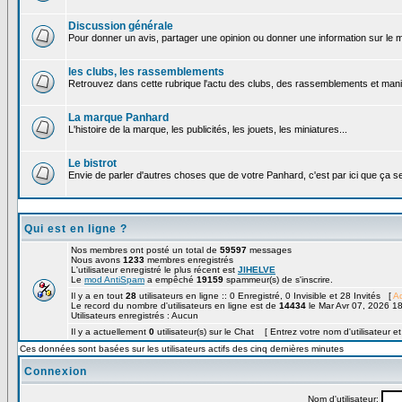
Discussion générale
Pour donner un avis, partager une opinion ou donner une information sur le
les clubs, les rassemblements
Retrouvez dans cette rubrique l'actu des clubs, des rassemblements et manif
La marque Panhard
L'histoire de la marque, les publicités, les jouets, les miniatures...
Le bistrot
Envie de parler d'autres choses que de votre Panhard, c'est par ici que ça s
Qui est en ligne ?
Nos membres ont posté un total de
59597
messages
Nous avons
1233
membres enregistrés
L'utilisateur enregistré le plus récent est
JIHELVE
Le
mod AntiSpam
a empêché
19159
spammeur(s) de s'inscrire.
Il y a en tout
28
utilisateurs en ligne :: 0 Enregistré, 0 Invisible et 28 Invités [
Ad
Le record du nombre d'utilisateurs en ligne est de
14434
le Mar Avr 07, 2026 1
Utilisateurs enregistrés : Aucun
Il y a actuellement
0
utilisateur(s) sur le Chat [ Entrez votre nom d'utilisateur e
Ces données sont basées sur les utilisateurs actifs des cinq dernières minutes
Connexion
Nom d'utilisateur: