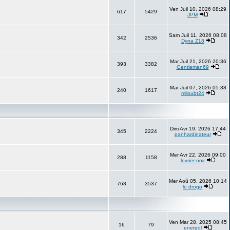
Ven Juil 10, 2026 08:29
617
5429
JPM
Sam Juil 11, 2026 08:08
342
2536
Dyna Z18
Mar Juil 21, 2026 20:36
393
3382
Gentleman69
Mar Juil 07, 2026 05:38
240
1617
miloubt24
Dim Avr 19, 2026 17:44
345
2224
panhardinateur
Mer Avr 22, 2026 09:00
288
1158
levrier-noir
Mer Aoû 05, 2026 10:14
763
3537
le drogo
Ven Mar 28, 2025 08:45
16
79
energol