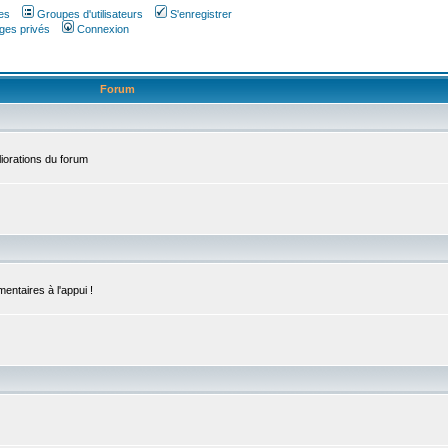
es
Groupes d'utilisateurs
S'enregistrer
ges privés
Connexion
Forum
iorations du forum
entaires à l'appui !