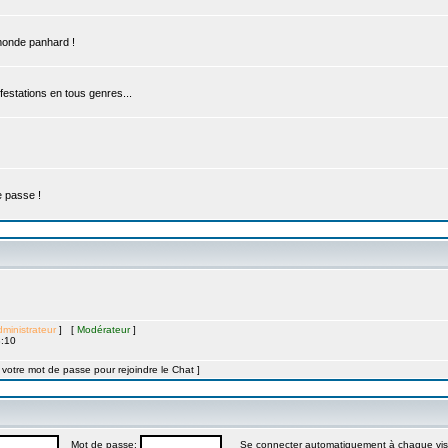
 monde panhard !
estations en tous genres...
e passe !
ministrateur
] [
Modérateur
]
8:10
t votre mot de passe pour rejoindre le Chat ]
Mot de passe:
Se connecter automatiquement à chaque vis