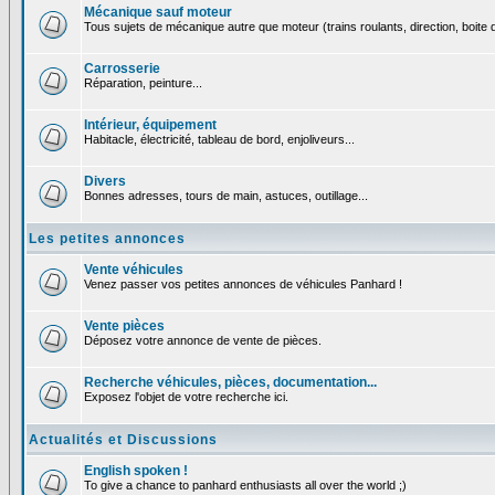
Mécanique sauf moteur
Tous sujets de mécanique autre que moteur (trains roulants, direction, boite d
Carrosserie
Réparation, peinture...
Intérieur, équipement
Habitacle, électricité, tableau de bord, enjoliveurs...
Divers
Bonnes adresses, tours de main, astuces, outillage...
Les petites annonces
Vente véhicules
Venez passer vos petites annonces de véhicules Panhard !
Vente pièces
Déposez votre annonce de vente de pièces.
Recherche véhicules, pièces, documentation...
Exposez l'objet de votre recherche ici.
Actualités et Discussions
English spoken !
To give a chance to panhard enthusiasts all over the world ;)