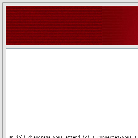
 Un joli diaporama vous attend ici ! Connectez-vous !