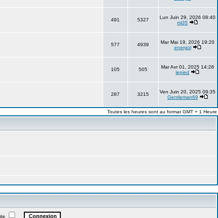
Lun Juin 29, 2026 08:40
491
5327
ml35
Mar Mai 19, 2026 19:20
577
4939
energol
Mar Avr 01, 2025 14:28
105
505
lepied
Ven Juin 20, 2025 09:35
287
3215
Gentleman69
Toutes les heures sont au format GMT + 1 Heure
ite