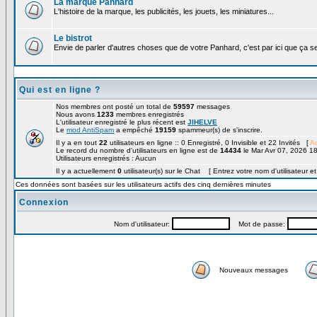
La marque Panhard
L'histoire de la marque, les publicités, les jouets, les miniatures...
Le bistrot
Envie de parler d'autres choses que de votre Panhard, c'est par ici que ça s
Qui est en ligne ?
Nos membres ont posté un total de
59597
messages
Nous avons
1233
membres enregistrés
L'utilisateur enregistré le plus récent est
JIHELVE
Le
mod AntiSpam
a empêché
19159
spammeur(s) de s'inscrire.
Il y a en tout
22
utilisateurs en ligne :: 0 Enregistré, 0 Invisible et 22 Invités [
Ad
Le record du nombre d'utilisateurs en ligne est de
14434
le Mar Avr 07, 2026 1
Utilisateurs enregistrés : Aucun
Il y a actuellement
0
utilisateur(s) sur le Chat [ Entrez votre nom d'utilisateur e
Ces données sont basées sur les utilisateurs actifs des cinq dernières minutes
Connexion
Nom d'utilisateur:
Mot de passe:
Nouveaux messages