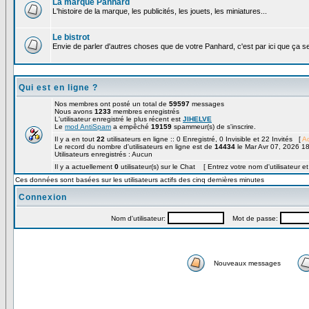
La marque Panhard
L'histoire de la marque, les publicités, les jouets, les miniatures...
Le bistrot
Envie de parler d'autres choses que de votre Panhard, c'est par ici que ça s
Qui est en ligne ?
Nos membres ont posté un total de
59597
messages
Nous avons
1233
membres enregistrés
L'utilisateur enregistré le plus récent est
JIHELVE
Le
mod AntiSpam
a empêché
19159
spammeur(s) de s'inscrire.
Il y a en tout
22
utilisateurs en ligne :: 0 Enregistré, 0 Invisible et 22 Invités [
Ad
Le record du nombre d'utilisateurs en ligne est de
14434
le Mar Avr 07, 2026 1
Utilisateurs enregistrés : Aucun
Il y a actuellement
0
utilisateur(s) sur le Chat [ Entrez votre nom d'utilisateur e
Ces données sont basées sur les utilisateurs actifs des cinq dernières minutes
Connexion
Nom d'utilisateur:
Mot de passe:
Nouveaux messages