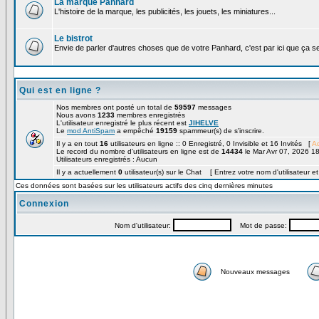
La marque Panhard
L'histoire de la marque, les publicités, les jouets, les miniatures...
Le bistrot
Envie de parler d'autres choses que de votre Panhard, c'est par ici que ça s
Qui est en ligne ?
Nos membres ont posté un total de
59597
messages
Nous avons
1233
membres enregistrés
L'utilisateur enregistré le plus récent est
JIHELVE
Le
mod AntiSpam
a empêché
19159
spammeur(s) de s'inscrire.
Il y a en tout
16
utilisateurs en ligne :: 0 Enregistré, 0 Invisible et 16 Invités [
Ad
Le record du nombre d'utilisateurs en ligne est de
14434
le Mar Avr 07, 2026 1
Utilisateurs enregistrés : Aucun
Il y a actuellement
0
utilisateur(s) sur le Chat [ Entrez votre nom d'utilisateur e
Ces données sont basées sur les utilisateurs actifs des cinq dernières minutes
Connexion
Nom d'utilisateur:
Mot de passe:
Nouveaux messages