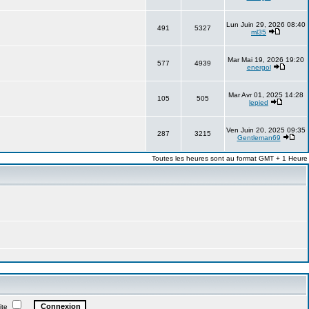
Lun Juin 29, 2026 08:40
491
5327
ml35
Mar Mai 19, 2026 19:20
577
4939
energol
Mar Avr 01, 2025 14:28
105
505
lepied
Ven Juin 20, 2025 09:35
287
3215
Gentleman69
Toutes les heures sont au format GMT + 1 Heure
ite