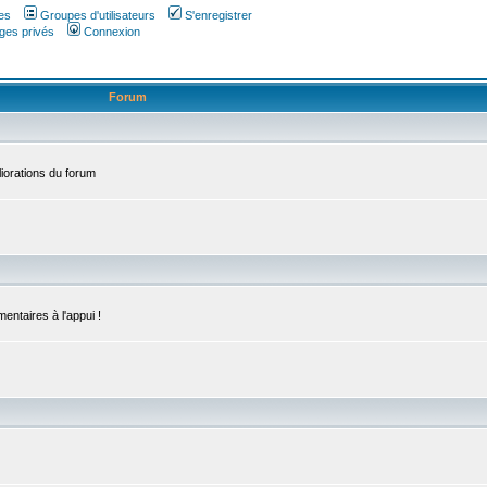
es
Groupes d'utilisateurs
S'enregistrer
ges privés
Connexion
Forum
iorations du forum
entaires à l'appui !