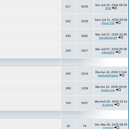
Ven Juil 10, 2026 08:29
617
5429
JPM
Sam Juil 11, 2026 08:08
342
2536
Dyna Z18
Mar Juil 21, 2026 20:36
393
3382
Gentleman69
Mar Juil 07, 2026 05:38
240
1617
miloubt24
Dim Avr 19, 2026 17:44
345
2224
panhardinateur
Mer Avr 22, 2026 09:00
288
1158
levrier-noir
Mer Aoû 05, 2026 10:14
763
3537
le drogo
Ven Mar 28, 2025 08:45
16
79
energol