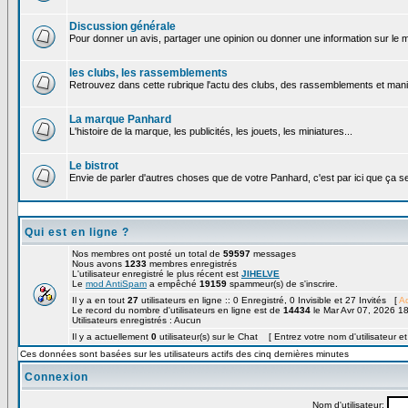
Discussion générale
Pour donner un avis, partager une opinion ou donner une information sur le
les clubs, les rassemblements
Retrouvez dans cette rubrique l'actu des clubs, des rassemblements et manif
La marque Panhard
L'histoire de la marque, les publicités, les jouets, les miniatures...
Le bistrot
Envie de parler d'autres choses que de votre Panhard, c'est par ici que ça s
Qui est en ligne ?
Nos membres ont posté un total de
59597
messages
Nous avons
1233
membres enregistrés
L'utilisateur enregistré le plus récent est
JIHELVE
Le
mod AntiSpam
a empêché
19159
spammeur(s) de s'inscrire.
Il y a en tout
27
utilisateurs en ligne :: 0 Enregistré, 0 Invisible et 27 Invités [
Ad
Le record du nombre d'utilisateurs en ligne est de
14434
le Mar Avr 07, 2026 1
Utilisateurs enregistrés : Aucun
Il y a actuellement
0
utilisateur(s) sur le Chat [ Entrez votre nom d'utilisateur e
Ces données sont basées sur les utilisateurs actifs des cinq dernières minutes
Connexion
Nom d'utilisateur: