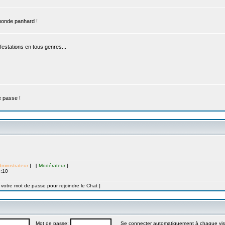
 monde panhard !
estations en tous genres...
e passe !
ministrateur
] [
Modérateur
]
8:10
t votre mot de passe pour rejoindre le Chat ]
Mot de passe:
Se connecter automatiquement à chaque vis