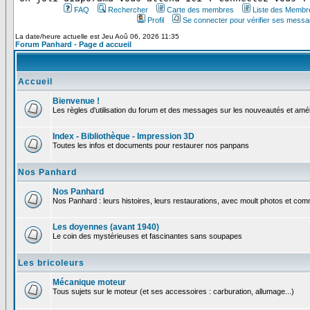
FAQ
Rechercher
Carte des membres
Liste des Membr
Profil
Se connecter pour vérifier ses messa
La date/heure actuelle est Jeu Aoû 06, 2026 11:35
Forum Panhard - Page d accueil
Accueil
Bienvenue !
Les règles d'utilisation du forum et des messages sur les nouveautés et amél
Index - Bibliothèque - Impression 3D
Toutes les infos et documents pour restaurer nos panpans
Nos Panhard
Nos Panhard
Nos Panhard : leurs histoires, leurs restaurations, avec moult photos et comm
Les doyennes (avant 1940)
Le coin des mystérieuses et fascinantes sans soupapes
Les bricoleurs
Mécanique moteur
Tous sujets sur le moteur (et ses accessoires : carburation, allumage...)