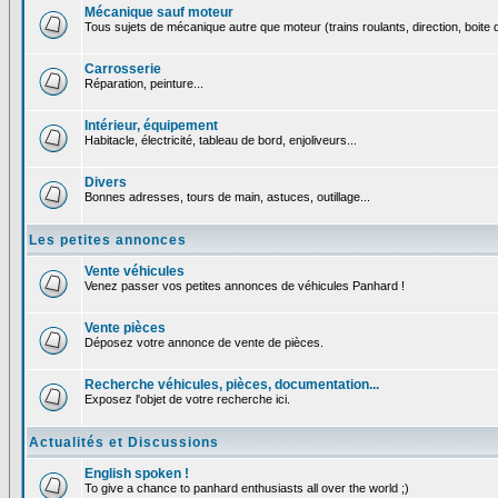
Mécanique sauf moteur
Tous sujets de mécanique autre que moteur (trains roulants, direction, boite d
Carrosserie
Réparation, peinture...
Intérieur, équipement
Habitacle, électricité, tableau de bord, enjoliveurs...
Divers
Bonnes adresses, tours de main, astuces, outillage...
Les petites annonces
Vente véhicules
Venez passer vos petites annonces de véhicules Panhard !
Vente pièces
Déposez votre annonce de vente de pièces.
Recherche véhicules, pièces, documentation...
Exposez l'objet de votre recherche ici.
Actualités et Discussions
English spoken !
To give a chance to panhard enthusiasts all over the world ;)