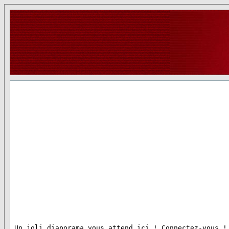
 Un joli diaporama vous attend ici ! Connectez-vous !