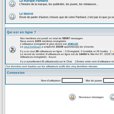
La marque Panhard
L'histoire de la marque, les publicités, les jouets, les miniatures...
Le bistrot
Envie de parler d'autres choses que de votre Panhard, c'est par ici que ça s
Qui est en ligne ?
Nos membres ont posté un total de
59597
messages
Nous avons
1233
membres enregistrés
L'utilisateur enregistré le plus récent est
JIHELVE
Le
mod AntiSpam
a empêché
19159
spammeur(s) de s'inscrire.
Il y a en tout
28
utilisateurs en ligne :: 0 Enregistré, 0 Invisible et 28 Invités [
Ad
Le record du nombre d'utilisateurs en ligne est de
14434
le Mar Avr 07, 2026 1
Utilisateurs enregistrés : Aucun
Il y a actuellement
0
utilisateur(s) sur le Chat [ Entrez votre nom d'utilisateur e
Ces données sont basées sur les utilisateurs actifs des cinq dernières minutes
Connexion
Nom d'utilisateur:
Mot de passe:
Nouveaux messages