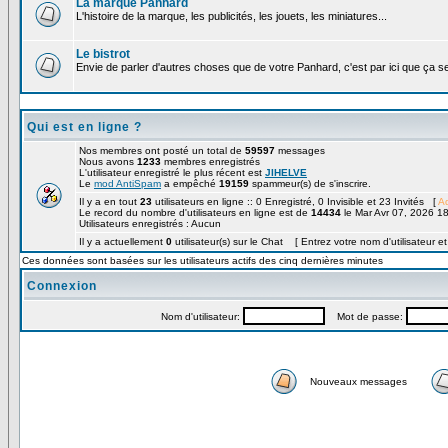
La marque Panhard
L'histoire de la marque, les publicités, les jouets, les miniatures...
Le bistrot
Envie de parler d'autres choses que de votre Panhard, c'est par ici que ça s
Qui est en ligne ?
Nos membres ont posté un total de
59597
messages
Nous avons
1233
membres enregistrés
L'utilisateur enregistré le plus récent est
JIHELVE
Le
mod AntiSpam
a empêché
19159
spammeur(s) de s'inscrire.
Il y a en tout
23
utilisateurs en ligne :: 0 Enregistré, 0 Invisible et 23 Invités [
Ad
Le record du nombre d'utilisateurs en ligne est de
14434
le Mar Avr 07, 2026 1
Utilisateurs enregistrés : Aucun
Il y a actuellement
0
utilisateur(s) sur le Chat [ Entrez votre nom d'utilisateur e
Ces données sont basées sur les utilisateurs actifs des cinq dernières minutes
Connexion
Nom d'utilisateur:
Mot de passe:
Nouveaux messages