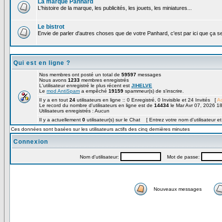
La marque Panhard
L'histoire de la marque, les publicités, les jouets, les miniatures...
Le bistrot
Envie de parler d'autres choses que de votre Panhard, c'est par ici que ça s
Qui est en ligne ?
Nos membres ont posté un total de
59597
messages
Nous avons
1233
membres enregistrés
L'utilisateur enregistré le plus récent est
JIHELVE
Le
mod AntiSpam
a empêché
19159
spammeur(s) de s'inscrire.
Il y a en tout
24
utilisateurs en ligne :: 0 Enregistré, 0 Invisible et 24 Invités [
Ad
Le record du nombre d'utilisateurs en ligne est de
14434
le Mar Avr 07, 2026 1
Utilisateurs enregistrés : Aucun
Il y a actuellement
0
utilisateur(s) sur le Chat [ Entrez votre nom d'utilisateur e
Ces données sont basées sur les utilisateurs actifs des cinq dernières minutes
Connexion
Nom d'utilisateur:
Mot de passe:
Nouveaux messages