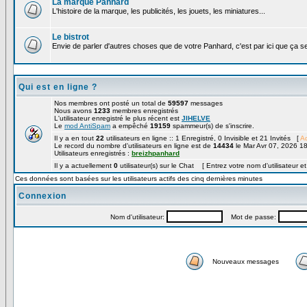
La marque Panhard
L'histoire de la marque, les publicités, les jouets, les miniatures...
Le bistrot
Envie de parler d'autres choses que de votre Panhard, c'est par ici que ça s
Qui est en ligne ?
Nos membres ont posté un total de
59597
messages
Nous avons
1233
membres enregistrés
L'utilisateur enregistré le plus récent est
JIHELVE
Le
mod AntiSpam
a empêché
19159
spammeur(s) de s'inscrire.
Il y a en tout
22
utilisateurs en ligne :: 1 Enregistré, 0 Invisible et 21 Invités [
Ad
Le record du nombre d'utilisateurs en ligne est de
14434
le Mar Avr 07, 2026 1
Utilisateurs enregistrés :
breizhpanhard
Il y a actuellement
0
utilisateur(s) sur le Chat [ Entrez votre nom d'utilisateur e
Ces données sont basées sur les utilisateurs actifs des cinq dernières minutes
Connexion
Nom d'utilisateur:
Mot de passe:
Nouveaux messages