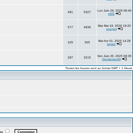
Lun Juin 29, 2026 08:40
491
5327
ml35
Mar Mai 19, 2026 19:20
577
4939
energol
Mar Avr 01, 2025 14:28
105
505
lepied
Ven Juin 20, 2025 09:35
287
3215
Gentleman69
Toutes les heures sont au format GMT + 1 Heure
ite