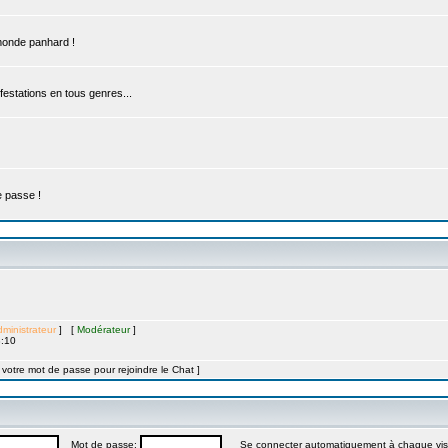
 monde panhard !
estations en tous genres...
e passe !
ministrateur
] [
Modérateur
]
8:10
t votre mot de passe pour rejoindre le Chat ]
Mot de passe:
Se connecter automatiquement à chaque vis