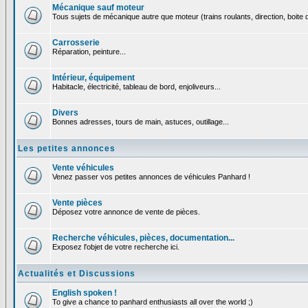
Mécanique sauf moteur
Tous sujets de mécanique autre que moteur (trains roulants, direction, boite d
Carrosserie
Réparation, peinture...
Intérieur, équipement
Habitacle, électricité, tableau de bord, enjoliveurs...
Divers
Bonnes adresses, tours de main, astuces, outillage...
Les petites annonces
Vente véhicules
Venez passer vos petites annonces de véhicules Panhard !
Vente pièces
Déposez votre annonce de vente de pièces.
Recherche véhicules, pièces, documentation...
Exposez l'objet de votre recherche ici.
Actualités et Discussions
English spoken !
To give a chance to panhard enthusiasts all over the world ;)