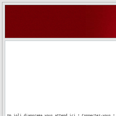
 Un joli diaporama vous attend ici ! Connectez-vous !