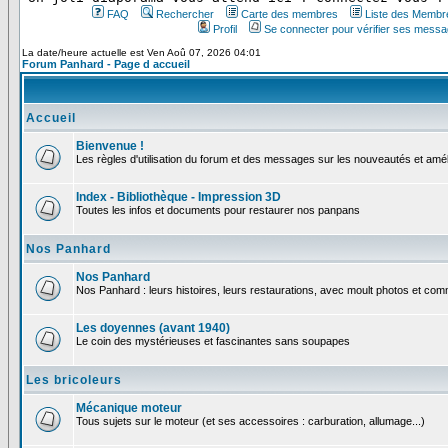
FAQ
Rechercher
Carte des membres
Liste des Membr
Profil
Se connecter pour vérifier ses messa
La date/heure actuelle est Ven Aoû 07, 2026 04:01
Forum Panhard - Page d accueil
Accueil
Bienvenue !
Les règles d'utilisation du forum et des messages sur les nouveautés et amél
Index - Bibliothèque - Impression 3D
Toutes les infos et documents pour restaurer nos panpans
Nos Panhard
Nos Panhard
Nos Panhard : leurs histoires, leurs restaurations, avec moult photos et comm
Les doyennes (avant 1940)
Le coin des mystérieuses et fascinantes sans soupapes
Les bricoleurs
Mécanique moteur
Tous sujets sur le moteur (et ses accessoires : carburation, allumage...)