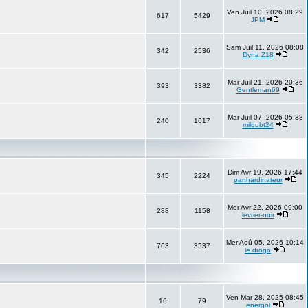
Ven Juil 10, 2026 08:29
617
5429
JPM
Sam Juil 11, 2026 08:08
342
2536
Dyna Z18
Mar Juil 21, 2026 20:36
393
3382
Gentleman69
Mar Juil 07, 2026 05:38
240
1617
miloubt24
Dim Avr 19, 2026 17:44
345
2224
panhardinateur
Mer Avr 22, 2026 09:00
288
1158
levrier-noir
Mer Aoû 05, 2026 10:14
763
3537
le drogo
Ven Mar 28, 2025 08:45
16
79
energol