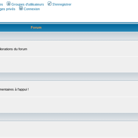
es
Groupes d'utilisateurs
S'enregistrer
ges privés
Connexion
Forum
iorations du forum
entaires à l'appui !