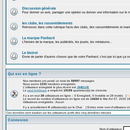
Discussion générale
Pour donner un avis, partager une opinion ou donner une information sur le
les clubs, les rassemblements
Retrouvez dans cette rubrique l'actu des clubs, des rassemblements et manif
La marque Panhard
L'histoire de la marque, les publicités, les jouets, les miniatures...
Le bistrot
Envie de parler d'autres choses que de votre Panhard, c'est par ici que ça s
Qui est en ligne ?
Nos membres ont posté un total de
59597
messages
Nous avons
1233
membres enregistrés
L'utilisateur enregistré le plus récent est
JIHELVE
Le
mod AntiSpam
a empêché
19159
spammeur(s) de s'inscrire.
Il y a en tout
28
utilisateurs en ligne :: 0 Enregistré, 0 Invisible et 28 Invités [
Ad
Le record du nombre d'utilisateurs en ligne est de
14434
le Mar Avr 07, 2026 1
Utilisateurs enregistrés : Aucun
Il y a actuellement
0
utilisateur(s) sur le Chat [ Entrez votre nom d'utilisateur e
Ces données sont basées sur les utilisateurs actifs des cinq dernières minutes
Connexion
Nom d'utilisateur: