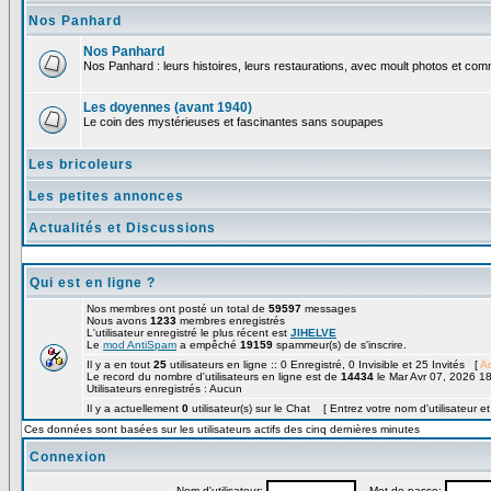
Nos Panhard
Nos Panhard
Nos Panhard : leurs histoires, leurs restaurations, avec moult photos et comm
Les doyennes (avant 1940)
Le coin des mystérieuses et fascinantes sans soupapes
Les bricoleurs
Les petites annonces
Actualités et Discussions
Qui est en ligne ?
Nos membres ont posté un total de
59597
messages
Nous avons
1233
membres enregistrés
L'utilisateur enregistré le plus récent est
JIHELVE
Le
mod AntiSpam
a empêché
19159
spammeur(s) de s'inscrire.
Il y a en tout
25
utilisateurs en ligne :: 0 Enregistré, 0 Invisible et 25 Invités [
Ad
Le record du nombre d'utilisateurs en ligne est de
14434
le Mar Avr 07, 2026 1
Utilisateurs enregistrés : Aucun
Il y a actuellement
0
utilisateur(s) sur le Chat [ Entrez votre nom d'utilisateur e
Ces données sont basées sur les utilisateurs actifs des cinq dernières minutes
Connexion
Nom d'utilisateur:
Mot de passe: