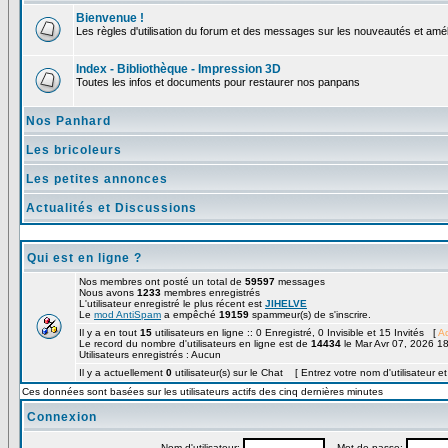
Bienvenue !
Les règles d'utilisation du forum et des messages sur les nouveautés et amél
Index - Bibliothèque - Impression 3D
Toutes les infos et documents pour restaurer nos panpans
Nos Panhard
Les bricoleurs
Les petites annonces
Actualités et Discussions
Qui est en ligne ?
Nos membres ont posté un total de
59597
messages
Nous avons
1233
membres enregistrés
L'utilisateur enregistré le plus récent est
JIHELVE
Le
mod AntiSpam
a empêché
19159
spammeur(s) de s'inscrire.
Il y a en tout
15
utilisateurs en ligne :: 0 Enregistré, 0 Invisible et 15 Invités [
Ad
Le record du nombre d'utilisateurs en ligne est de
14434
le Mar Avr 07, 2026 1
Utilisateurs enregistrés : Aucun
Il y a actuellement
0
utilisateur(s) sur le Chat [ Entrez votre nom d'utilisateur e
Ces données sont basées sur les utilisateurs actifs des cinq dernières minutes
Connexion
Nom d'utilisateur:
Mot de passe: