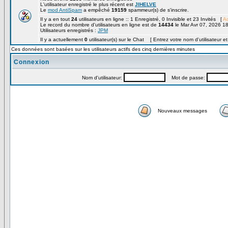
L'utilisateur enregistré le plus récent est
JIHELVE
Le
mod AntiSpam
a empêché
19159
spammeur(s) de s'inscrire.
Il y a en tout
24
utilisateurs en ligne :: 1 Enregistré, 0 Invisible et 23 Invités [
Ad
Le record du nombre d'utilisateurs en ligne est de
14434
le Mar Avr 07, 2026 1
Utilisateurs enregistrés :
JPM
Il y a actuellement
0
utilisateur(s) sur le Chat [ Entrez votre nom d'utilisateur e
Ces données sont basées sur les utilisateurs actifs des cinq dernières minutes
Connexion
Nom d'utilisateur:
Mot de passe:
Nouveaux messages