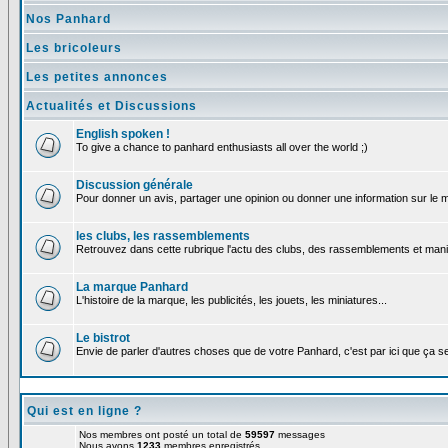
Nos Panhard
Les bricoleurs
Les petites annonces
Actualités et Discussions
English spoken !
To give a chance to panhard enthusiasts all over the world ;)
Discussion générale
Pour donner un avis, partager une opinion ou donner une information sur le
les clubs, les rassemblements
Retrouvez dans cette rubrique l'actu des clubs, des rassemblements et manif
La marque Panhard
L'histoire de la marque, les publicités, les jouets, les miniatures...
Le bistrot
Envie de parler d'autres choses que de votre Panhard, c'est par ici que ça s
Qui est en ligne ?
Nos membres ont posté un total de
59597
messages
Nous avons
1233
membres enregistrés