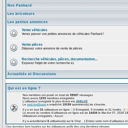
Nos Panhard
Les bricoleurs
Les petites annonces
Vente véhicules
Venez passer vos petites annonces de véhicules Panhard !
Vente pièces
Déposez votre annonce de vente de pièces.
Recherche véhicules, pièces, documentation...
Exposez l'objet de votre recherche ici.
Actualités et Discussions
Qui est en ligne ?
Nos membres ont posté un total de
59597
messages
Nous avons
1233
membres enregistrés
L'utilisateur enregistré le plus récent est
JIHELVE
Le
mod AntiSpam
a empêché
19159
spammeur(s) de s'inscrire.
Il y a en tout
31
utilisateurs en ligne :: 0 Enregistré, 0 Invisible et 31 Invités [
Ad
Le record du nombre d'utilisateurs en ligne est de
14434
le Mar Avr 07, 2026 1
Utilisateurs enregistrés : Aucun
Il y a actuellement
0
utilisateur(s) sur le Chat [ Entrez votre nom d'utilisateur e
Ces données sont basées sur les utilisateurs actifs des cinq dernières minutes