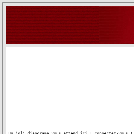
 Un joli diaporama vous attend ici ! Connectez-vous !