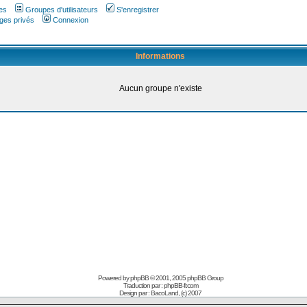
es
Groupes d'utilisateurs
S'enregistrer
ges privés
Connexion
Informations
Aucun groupe n'existe
Powered by
phpBB
© 2001, 2005 phpBB Group
Traduction par :
phpBB-fr.com
Design par :
BacoLand, (c) 2007