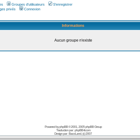
es
Groupes d'utilisateurs
S'enregistrer
ges privés
Connexion
Informations
Aucun groupe n'existe
Powered by
phpBB
© 2001, 2005 phpBB Group
Traduction par :
phpBB-fr.com
Design par :
BacoLand, (c) 2007