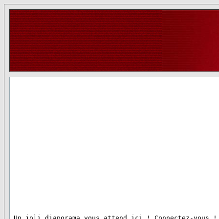
 Un joli diaporama vous attend ici ! Connectez-vous !