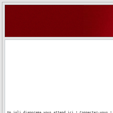
 Un joli diaporama vous attend ici ! Connectez-vous !