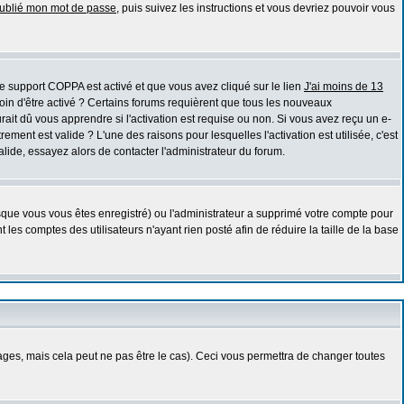
oublié mon mot de passe
, puis suivez les instructions et vous devriez pouvoir vous
 le support COPPA est activé et que vous avez cliqué sur le lien
J'ai moins de 13
oin d'être activé ? Certains forums requièrent que tous les nouveaux
ait dû vous apprendre si l'activation est requise ou non. Si vous avez reçu un e-
rement est valide ? L'une des raisons pour lesquelles l'activation est utilisée, c'est
lide, essayez alors de contacter l'administrateur du forum.
rsque vous vous êtes enregistré) ou l'administrateur a supprimé votre compte pour
les comptes des utilisateurs n'ayant rien posté afin de réduire la taille de la base
es, mais cela peut ne pas être le cas). Ceci vous permettra de changer toutes