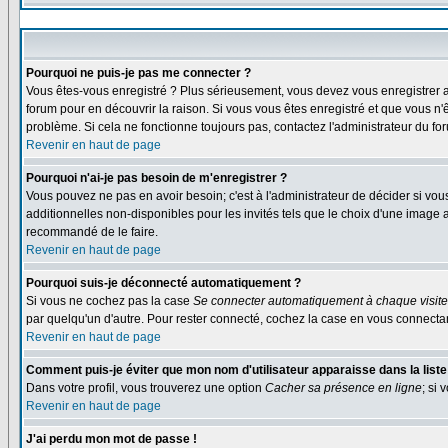
Pourquoi ne puis-je pas me connecter ?
Vous êtes-vous enregistré ? Plus sérieusement, vous devez vous enregistrer af
forum pour en découvrir la raison. Si vous vous êtes enregistré et que vous n'ê
problème. Si cela ne fonctionne toujours pas, contactez l'administrateur du foru
Revenir en haut de page
Pourquoi n'ai-je pas besoin de m'enregistrer ?
Vous pouvez ne pas en avoir besoin; c'est à l'administrateur de décider si vo
additionnelles non-disponibles pour les invités tels que le choix d'une image a
recommandé de le faire.
Revenir en haut de page
Pourquoi suis-je déconnecté automatiquement ?
Si vous ne cochez pas la case
Se connecter automatiquement à chaque visite
par quelqu'un d'autre. Pour rester connecté, cochez la case en vous connectan
Revenir en haut de page
Comment puis-je éviter que mon nom d'utilisateur apparaisse dans la liste 
Dans votre profil, vous trouverez une option
Cacher sa présence en ligne
; si
Revenir en haut de page
J'ai perdu mon mot de passe !