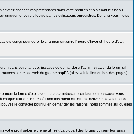
ous devriez changer vos préférences dans votre profil en choisissant le fuseau
t uniquement être effectué par les utilisateurs enregistrés. Donc, si vous n'êtes
 pas été conçu pour gérer le changement entre l'heure d'hiver et l'heure d'été;
ce forum dans votre langue. Essayez de demander à l'administrateur du forum s'il
e trouvées sur le site web du groupe phpBB (allez voir le lien en bas des pages).
s prennent la forme d'étoiles ou de blocs indiquant combien de messages vous
haque utilisateur. C'est à l'administrateur du forum d'activer les avatars et de
vous pouvez le contacter pour lui en demander les raisons (nous sommes sûr qu'elles
 votre profil selon le thème utilisé). La plupart des forums utilisent les rangs