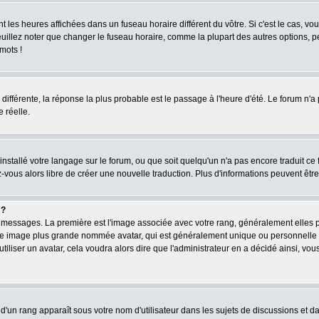
 les heures affichées dans un fuseau horaire différent du vôtre. Si c'est le cas, v
uillez noter que changer le fuseau horaire, comme la plupart des autres options, peu
mots !
s différente, la réponse la plus probable est le passage à l'heure d'été. Le forum n'a
e réelle.
 installé votre langage sur le forum, ou que soit quelqu'un n'a pas encore traduit 
ez-vous alors libre de créer une nouvelle traduction. Plus d'informations peuvent êtr
 ?
des messages. La première est l'image associée avec votre rang, généralement elle
 une image plus grande nommée avatar, qui est généralement unique ou personnelle à c
utiliser un avatar, cela voudra alors dire que l'administrateur en a décidé ainsi, 
d'un rang apparaît sous votre nom d'utilisateur dans les sujets de discussions et dans