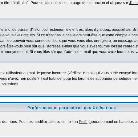
e être réinitialisé. Pour ce faire, allez sur la page de connexion et cliquez sur
J'ai 
t mot de passe. S'ils ont correctement été entrés, alors il y a deux possibilités. Si
ue vous avez reçues. Si ce n'est pas le cas, alors peut-être que votre compte a bes
 avant de pouvoir vous connecter. Lorsque vous vous êtes enregistré, un message aur
 alors êtes-vous bien sûr que l'adresse e-mail que vous avez fournie lors de l'enregist
um anonymement. Si vous êtes sûr que l'adresse e-mail que vous avez fournie est va
d'utilisateur ou mot de passe incorrect (vérifiez l'e-mail qui vous a été envoyé lo
ous n'avez rien posté ? Il est habituel pour les forums de supprimer périodiquement 
discussions.
Préférences et paramètres des Utilisateurs
 données. Pour les modifier, cliquez sur le lien
Profil
(généralement en haut des pag