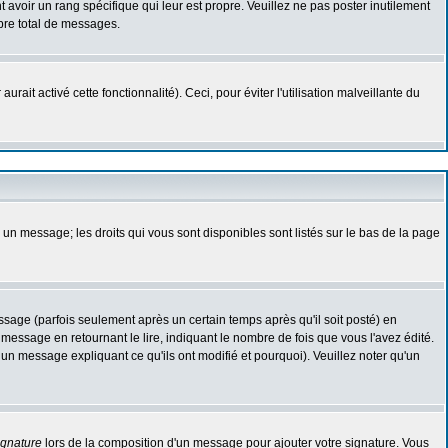
avoir un rang spécifique qui leur est propre. Veuillez ne pas poster inutilement
bre total de messages.
ait activé cette fonctionnalité). Ceci, pour éviter l'utilisation malveillante du
 un message; les droits qui vous sont disponibles sont listés sur le bas de la page
ge (parfois seulement après un certain temps après qu'il soit posté) en
ssage en retournant le lire, indiquant le nombre de fois que vous l'avez édité.
 un message expliquant ce qu'ils ont modifié et pourquoi). Veuillez noter qu'un
ignature
lors de la composition d'un message pour ajouter votre signature. Vous