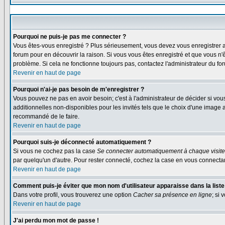
Pourquoi ne puis-je pas me connecter ?
Vous êtes-vous enregistré ? Plus sérieusement, vous devez vous enregistrer af
forum pour en découvrir la raison. Si vous vous êtes enregistré et que vous n'ê
problème. Si cela ne fonctionne toujours pas, contactez l'administrateur du foru
Revenir en haut de page
Pourquoi n'ai-je pas besoin de m'enregistrer ?
Vous pouvez ne pas en avoir besoin; c'est à l'administrateur de décider si vo
additionnelles non-disponibles pour les invités tels que le choix d'une image a
recommandé de le faire.
Revenir en haut de page
Pourquoi suis-je déconnecté automatiquement ?
Si vous ne cochez pas la case
Se connecter automatiquement à chaque visite
par quelqu'un d'autre. Pour rester connecté, cochez la case en vous connectan
Revenir en haut de page
Comment puis-je éviter que mon nom d'utilisateur apparaisse dans la liste 
Dans votre profil, vous trouverez une option
Cacher sa présence en ligne
; si
Revenir en haut de page
J'ai perdu mon mot de passe !