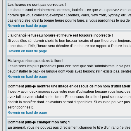
Les heures ne sont pas correctes !
Les heures sont certainement correctes; toutefois, ce que vous pouvez voir sont
horaire qui vous convient, exemple : Londres, Paris, New York, Sydney, etc. Ve
pas enregistré, c'est la bonne heure pour le faire, si vous pardonnez le jeu de 
Revenir en haut de page
J'ai changé le fuseau horaire et l'heure est toujours incorrecte !
Si vous êtes sûr d'avoir choisi le bon fuseau horaire et que l'heure est toujour
donc, durant l'été, l'heure sera décalée d'une heure par rapport à l'heure local
Revenir en haut de page
Ma langue n'est pas dans la liste !
Les raisons les plus probables pour ceci sont que soit l'administrateur n'a pas
peut installer le pack de langue dont vous avez besoin; s'il n'existe pas, sent
Revenir en haut de page
Comment puis-je montrer une image en dessous de mon nom d'utilisateur
Il peut y avoir deux images sous votre nom d'utilisateur lorsque vous lisez 
avez fait ou votre statut sur le forum. En dessous de celle-ci peut se trouver
choisir la manière dont les avatars seront disponibles. Si vous ne pouvez pas 
seront bonnes !).
Revenir en haut de page
Comment puis-je changer mon rang ?
En général, vous ne pouvez pas directement changer le titre d'un rang (le titre 