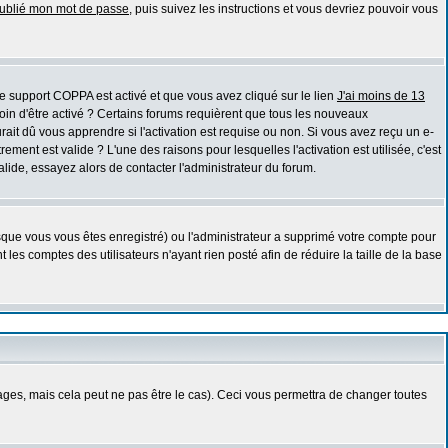
oublié mon mot de passe
, puis suivez les instructions et vous devriez pouvoir vous
 le support COPPA est activé et que vous avez cliqué sur le lien
J'ai moins de 13
oin d'être activé ? Certains forums requièrent que tous les nouveaux
ait dû vous apprendre si l'activation est requise ou non. Si vous avez reçu un e-
rement est valide ? L'une des raisons pour lesquelles l'activation est utilisée, c'est
lide, essayez alors de contacter l'administrateur du forum.
rsque vous vous êtes enregistré) ou l'administrateur a supprimé votre compte pour
les comptes des utilisateurs n'ayant rien posté afin de réduire la taille de la base
es, mais cela peut ne pas être le cas). Ceci vous permettra de changer toutes