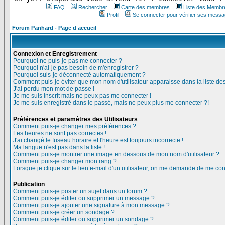
FAQ
Rechercher
Carte des membres
Liste des Membr
Profil
Se connecter pour vérifier ses messa
Forum Panhard - Page d accueil
Connexion et Enregistrement
Pourquoi ne puis-je pas me connecter ?
Pourquoi n'ai-je pas besoin de m'enregistrer ?
Pourquoi suis-je déconnecté automatiquement ?
Comment puis-je éviter que mon nom d'utilisateur apparaisse dans la liste des 
J'ai perdu mon mot de passe !
Je me suis inscrit mais ne peux pas me connecter !
Je me suis enregistré dans le passé, mais ne peux plus me connecter ?!
Préférences et paramètres des Utilisateurs
Comment puis-je changer mes préférences ?
Les heures ne sont pas correctes !
J'ai changé le fuseau horaire et l'heure est toujours incorrecte !
Ma langue n'est pas dans la liste !
Comment puis-je montrer une image en dessous de mon nom d'utilisateur ?
Comment puis-je changer mon rang ?
Lorsque je clique sur le lien e-mail d'un utilisateur, on me demande de me con
Publication
Comment puis-je poster un sujet dans un forum ?
Comment puis-je éditer ou supprimer un message ?
Comment puis-je ajouter une signature à mon message ?
Comment puis-je créer un sondage ?
Comment puis-je éditer ou supprimer un sondage ?