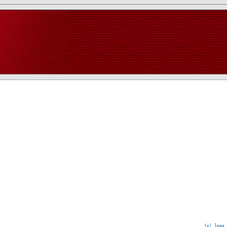
(c) logo 