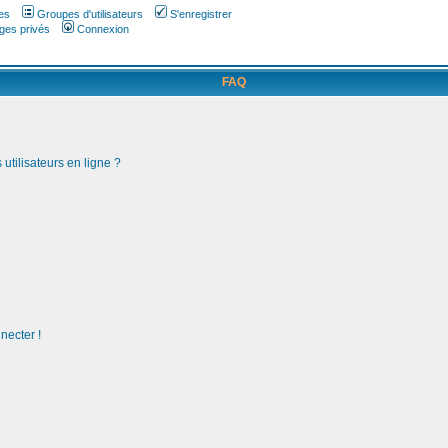
es
Groupes d'utilisateurs
S'enregistrer
ges privés
Connexion
FAQ
utilisateurs en ligne ?
necter !