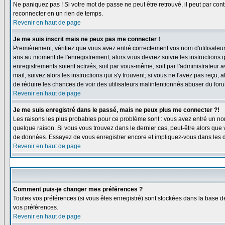
Ne paniquez pas ! Si votre mot de passe ne peut être retrouvé, il peut par contr
reconnecter en un rien de temps.
Revenir en haut de page
Je me suis inscrit mais ne peux pas me connecter !
Premièrement, vérifiez que vous avez entré correctement vos nom d'utilisateur e
ans
au moment de l'enregistrement, alors vous devrez suivre les instructions q
enregistrements soient activés, soit par vous-même, soit par l'administrateur
mail, suivez alors les instructions qui s'y trouvent; si vous ne l'avez pas reçu,
de réduire les chances de voir des utilisateurs malintentionnés abuser du for
Revenir en haut de page
Je me suis enregistré dans le passé, mais ne peux plus me connecter ?!
Les raisons les plus probables pour ce problème sont : vous avez entré un nom 
quelque raison. Si vous vous trouvez dans le dernier cas, peut-être alors que v
de données. Essayez de vous enregistrer encore et impliquez-vous dans les 
Revenir en haut de page
Comment puis-je changer mes préférences ?
Toutes vos préférences (si vous êtes enregistré) sont stockées dans la base de
vos préférences.
Revenir en haut de page