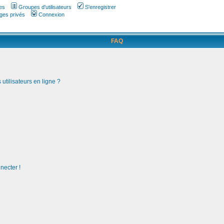
es
Groupes d'utilisateurs
S'enregistrer
ges privés
Connexion
FAQ
utilisateurs en ligne ?
necter !