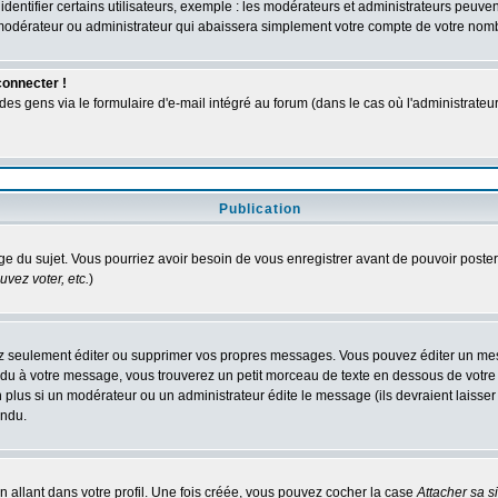
tifier certains utilisateurs, exemple : les modérateurs et administrateurs peuvent 
n modérateur ou administrateur qui abaissera simplement votre compte de votre nom
connecter !
 gens via le formulaire d'e-mail intégré au forum (dans le cas où l'administrateur aur
Publication
page du sujet. Vous pourriez avoir besoin de vous enregistrer avant de pouvoir poster
vez voter, etc.
)
 seulement éditer ou supprimer vos propres messages. Vous pouvez éditer un messa
 à votre message, vous trouverez un petit morceau de texte en dessous de votre me
n plus si un modérateur ou un administrateur édite le message (ils devraient laisser
ondu.
 allant dans votre profil. Une fois créée, vous pouvez cocher la case
Attacher sa s