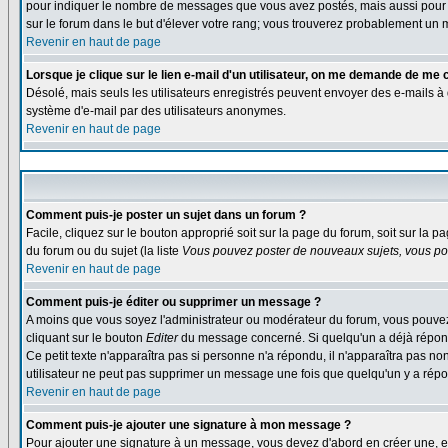
pour indiquer le nombre de messages que vous avez postés, mais aussi pour iden
sur le forum dans le but d'élever votre rang; vous trouverez probablement u
Revenir en haut de page
Lorsque je clique sur le lien e-mail d'un utilisateur, on me demande de me 
Désolé, mais seuls les utilisateurs enregistrés peuvent envoyer des e-mails à des
système d'e-mail par des utilisateurs anonymes.
Revenir en haut de page
Comment puis-je poster un sujet dans un forum ?
Facile, cliquez sur le bouton approprié soit sur la page du forum, soit sur la 
du forum ou du sujet (la liste
Vous pouvez poster de nouveaux sujets, vous pou
Revenir en haut de page
Comment puis-je éditer ou supprimer un message ?
A moins que vous soyez l'administrateur ou modérateur du forum, vous pouvez
cliquant sur le bouton
Editer
du message concerné. Si quelqu'un a déjà répondu
Ce petit texte n'apparaîtra pas si personne n'a répondu, il n'apparaîtra pas no
utilisateur ne peut pas supprimer un message une fois que quelqu'un y a rép
Revenir en haut de page
Comment puis-je ajouter une signature à mon message ?
Pour ajouter une signature à un message, vous devez d'abord en créer une, en