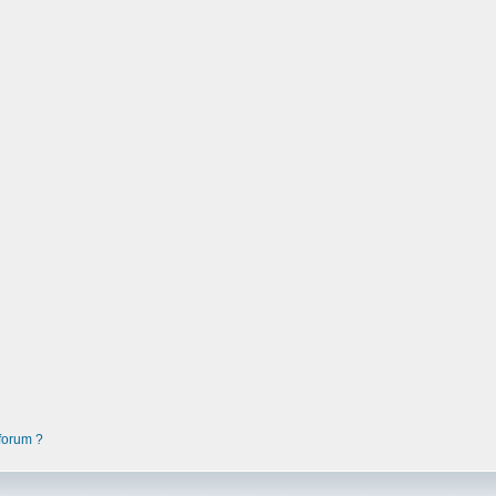
 forum ?