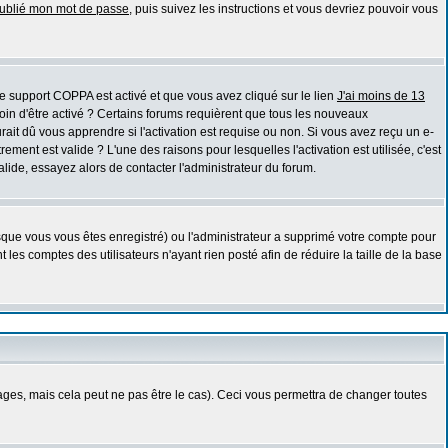
oublié mon mot de passe
, puis suivez les instructions et vous devriez pouvoir vous
 le support COPPA est activé et que vous avez cliqué sur le lien
J'ai moins de 13
oin d'être activé ? Certains forums requièrent que tous les nouveaux
ait dû vous apprendre si l'activation est requise ou non. Si vous avez reçu un e-
rement est valide ? L'une des raisons pour lesquelles l'activation est utilisée, c'est
lide, essayez alors de contacter l'administrateur du forum.
rsque vous vous êtes enregistré) ou l'administrateur a supprimé votre compte pour
les comptes des utilisateurs n'ayant rien posté afin de réduire la taille de la base
es, mais cela peut ne pas être le cas). Ceci vous permettra de changer toutes