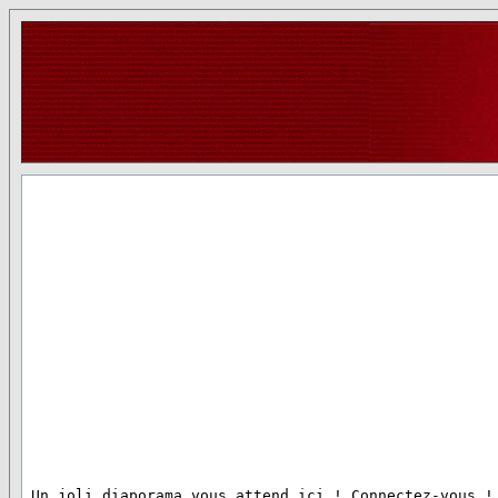
 Un joli diaporama vous attend ici ! Connectez-vous !