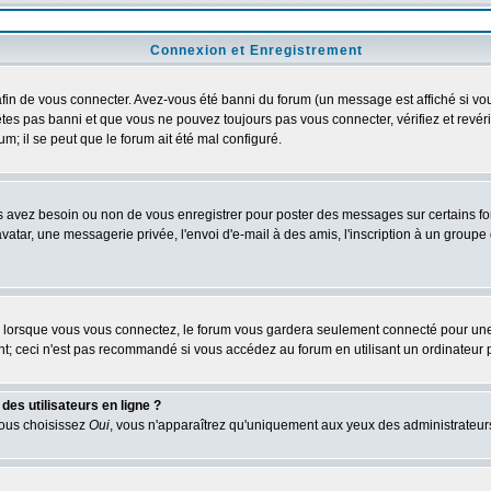
Connexion et Enregistrement
in de vous connecter. Avez-vous été banni du forum (un message est affiché si vous 
tes pas banni et que vous ne pouvez toujours pas vous connecter, vérifiez et revéri
m; il se peut que le forum ait été mal configuré.
us avez besoin ou non de vous enregistrer pour poster des messages sur certains fo
vatar, une messagerie privée, l'envoi d'e-mail à des amis, l'inscription à un groupe 
lorsque vous vous connectez, le forum vous gardera seulement connecté pour une p
t; ceci n'est pas recommandé si vous accédez au forum en utilisant un ordinateur pa
des utilisateurs en ligne ?
 vous choisissez
Oui
, vous n'apparaîtrez qu'uniquement aux yeux des administrateur