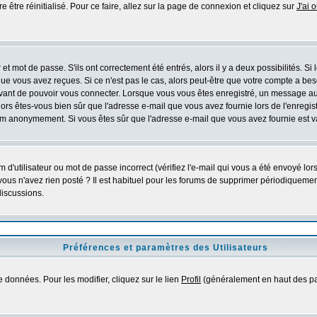
e être réinitialisé. Pour ce faire, allez sur la page de connexion et cliquez sur
J'ai 
t mot de passe. S'ils ont correctement été entrés, alors il y a deux possibilités. Si
ue vous avez reçues. Si ce n'est pas le cas, alors peut-être que votre compte a bes
 avant de pouvoir vous connecter. Lorsque vous vous êtes enregistré, un message aur
 alors êtes-vous bien sûr que l'adresse e-mail que vous avez fournie lors de l'enregist
um anonymement. Si vous êtes sûr que l'adresse e-mail que vous avez fournie est va
d'utilisateur ou mot de passe incorrect (vérifiez l'e-mail qui vous a été envoyé lo
ous n'avez rien posté ? Il est habituel pour les forums de supprimer périodiquement 
discussions.
Préférences et paramètres des Utilisateurs
 données. Pour les modifier, cliquez sur le lien
Profil
(généralement en haut des pag