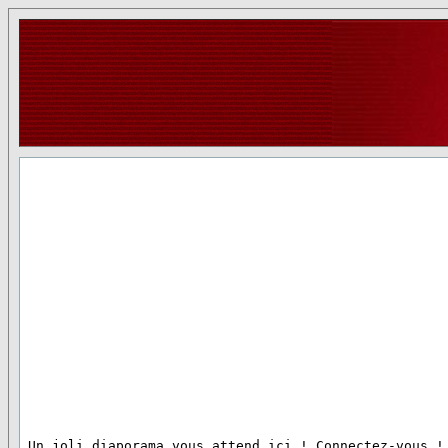
 Un joli diaporama vous attend ici ! Connectez-vous !