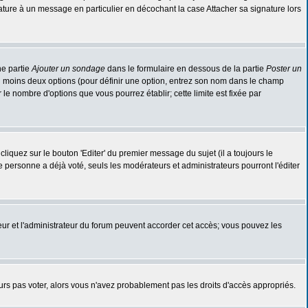
ature à un message en particulier en décochant la case Attacher sa signature lors
ne partie
Ajouter un sondage
dans le formulaire en dessous de la partie
Poster un
au moins deux options (pour définir une option, entrez son nom dans le champ
 le nombre d'options que vous pourrez établir; cette limite est fixée par
quez sur le bouton 'Editer' du premier message du sujet (il a toujours le
 personne a déjà voté, seuls les modérateurs et administrateurs pourront l'éditer
ateur et l'administrateur du forum peuvent accorder cet accès; vous pouvez les
ours pas voter, alors vous n'avez probablement pas les droits d'accès appropriés.