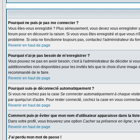
Pourquoi ne puis-je pas me connecter ?
Vous êtes-vous enregistré ? Plus sérieusement, vous devez vous enregistrer af
forum pour en découvrir la raison. Si vous vous êtes enregistré et que vous n'ê
problème. Si cela ne fonctionne toujours pas, contactez l'administrateur du foru
Revenir en haut de page
Pourquoi n'ai-je pas besoin de m'enregistrer ?
Vous pouvez ne pas en avoir besoin; c'est à l'administrateur de décider si vo
additionnelles non-disponibles pour les invités tels que le choix d'une image a
recommandé de le faire.
Revenir en haut de page
Pourquoi suis-je déconnecté automatiquement ?
Si vous ne cochez pas la case
Se connecter automatiquement à chaque visite
par quelqu'un d'autre. Pour rester connecté, cochez la case en vous connectan
Revenir en haut de page
Comment puis-je éviter que mon nom d'utilisateur apparaisse dans la liste 
Dans votre profil, vous trouverez une option
Cacher sa présence en ligne
; si
Revenir en haut de page
J'ai perdu mon mot de passe !