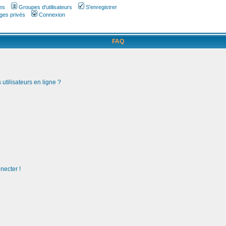
es
Groupes d'utilisateurs
S'enregistrer
ges privés
Connexion
FAQ
utilisateurs en ligne ?
necter !