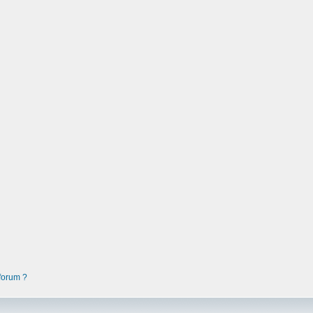
 forum ?