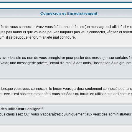
Connexion et Enregistrement
in de vous connecter. Avez-vous été banni du forum (un message est affiché si vous 
tes pas banni et que vous ne pouvez toujours pas vous connecter, vérifiez et revéri
m; il se peut que le forum ait été mal configuré.
us avez besoin ou non de vous enregistrer pour poster des messages sur certains fo
vatar, une messagerie privée, l'envoi d'e-mail à des amis, l'inscription à un groupe 
lorsque vous vous connectez, le forum vous gardera seulement connecté pour une p
t; ceci n'est pas recommandé si vous accédez au forum en utilisant un ordinateur pa
des utilisateurs en ligne ?
 vous choisissez
Oui
, vous n'apparaîtrez qu'uniquement aux yeux des administrateur