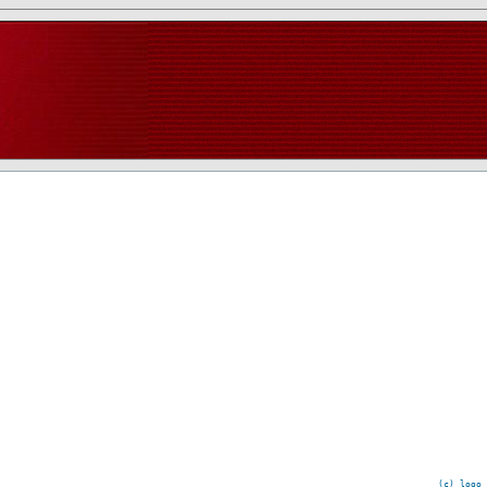
(c) logo 