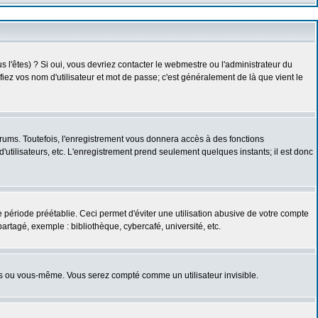
l'êtes) ? Si oui, vous devriez contacter le webmestre ou l'administrateur du
fiez vos nom d'utilisateur et mot de passe; c'est généralement de là que vient le
rums. Toutefois, l'enregistrement vous donnera accès à des fonctions
d'utilisateurs, etc. L'enregistrement prend seulement quelques instants; il est donc
ériode préétablie. Ceci permet d'éviter une utilisation abusive de votre compte
rtagé, exemple : bibliothèque, cybercafé, université, etc.
s ou vous-même. Vous serez compté comme un utilisateur invisible.