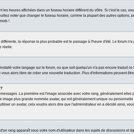
 les heures affichées dans un fuseau horaire différent du vôtre. Si c'est le cas, v
uillez noter que changer le fuseau horaire, comme la plupart des autres options, peu
mots !
s différente, la réponse la plus probable est le passage à l'heure d'été. Le forum n'a
e réelle.
 installé votre langage sur le forum, ou que soit quelqu'un n'a pas encore traduit 
ez-vous alors libre de créer une nouvelle traduction. Plus d'informations peuvent êtr
 ?
des messages. La première est l'image associée avec votre rang, généralement elle
 une image plus grande nommée avatar, qui est généralement unique ou personnelle à c
utiliser un avatar, cela voudra alors dire que l'administrateur en a décidé ainsi, 
d'un rang apparaît sous votre nom d'utilisateur dans les sujets de discussions et dans