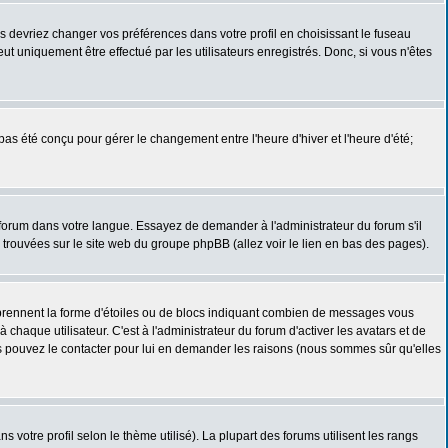
ous devriez changer vos préférences dans votre profil en choisissant le fuseau
t uniquement être effectué par les utilisateurs enregistrés. Donc, si vous n'êtes
 pas été conçu pour gérer le changement entre l'heure d'hiver et l'heure d'été;
ce forum dans votre langue. Essayez de demander à l'administrateur du forum s'il
e trouvées sur le site web du groupe phpBB (allez voir le lien en bas des pages).
s prennent la forme d'étoiles ou de blocs indiquant combien de messages vous
haque utilisateur. C'est à l'administrateur du forum d'activer les avatars et de
vous pouvez le contacter pour lui en demander les raisons (nous sommes sûr qu'elles
 votre profil selon le thème utilisé). La plupart des forums utilisent les rangs