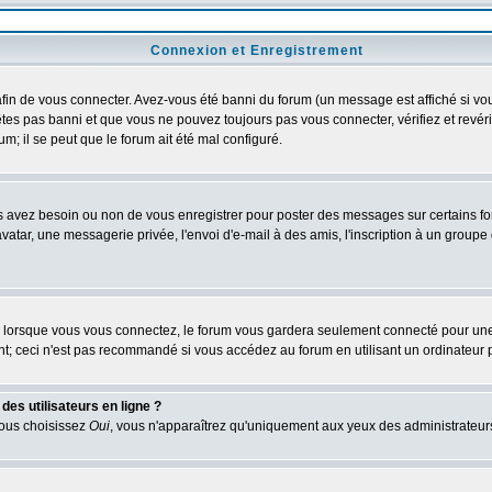
Connexion et Enregistrement
in de vous connecter. Avez-vous été banni du forum (un message est affiché si vous 
tes pas banni et que vous ne pouvez toujours pas vous connecter, vérifiez et revéri
m; il se peut que le forum ait été mal configuré.
us avez besoin ou non de vous enregistrer pour poster des messages sur certains fo
vatar, une messagerie privée, l'envoi d'e-mail à des amis, l'inscription à un groupe 
lorsque vous vous connectez, le forum vous gardera seulement connecté pour une p
t; ceci n'est pas recommandé si vous accédez au forum en utilisant un ordinateur pa
des utilisateurs en ligne ?
 vous choisissez
Oui
, vous n'apparaîtrez qu'uniquement aux yeux des administrateur