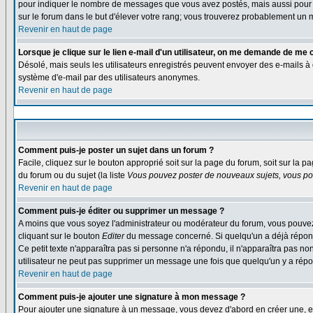
pour indiquer le nombre de messages que vous avez postés, mais aussi pour iden
sur le forum dans le but d'élever votre rang; vous trouverez probablement u
Revenir en haut de page
Lorsque je clique sur le lien e-mail d'un utilisateur, on me demande de me 
Désolé, mais seuls les utilisateurs enregistrés peuvent envoyer des e-mails à des
système d'e-mail par des utilisateurs anonymes.
Revenir en haut de page
Comment puis-je poster un sujet dans un forum ?
Facile, cliquez sur le bouton approprié soit sur la page du forum, soit sur la 
du forum ou du sujet (la liste
Vous pouvez poster de nouveaux sujets, vous pou
Revenir en haut de page
Comment puis-je éditer ou supprimer un message ?
A moins que vous soyez l'administrateur ou modérateur du forum, vous pouvez
cliquant sur le bouton
Editer
du message concerné. Si quelqu'un a déjà répondu
Ce petit texte n'apparaîtra pas si personne n'a répondu, il n'apparaîtra pas no
utilisateur ne peut pas supprimer un message une fois que quelqu'un y a rép
Revenir en haut de page
Comment puis-je ajouter une signature à mon message ?
Pour ajouter une signature à un message, vous devez d'abord en créer une, en