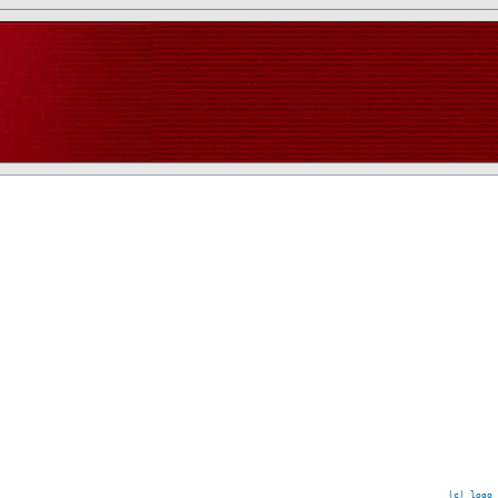
(c) logo 