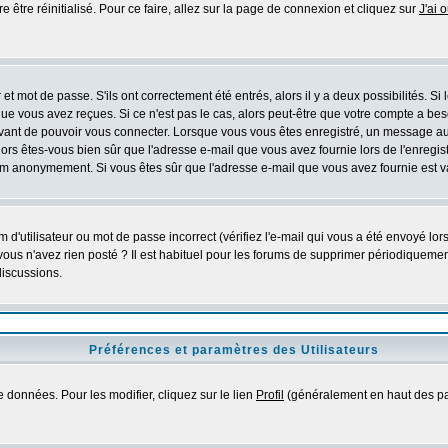
e être réinitialisé. Pour ce faire, allez sur la page de connexion et cliquez sur
J'ai 
t mot de passe. S'ils ont correctement été entrés, alors il y a deux possibilités. Si
ue vous avez reçues. Si ce n'est pas le cas, alors peut-être que votre compte a bes
 avant de pouvoir vous connecter. Lorsque vous vous êtes enregistré, un message aur
 alors êtes-vous bien sûr que l'adresse e-mail que vous avez fournie lors de l'enregist
um anonymement. Si vous êtes sûr que l'adresse e-mail que vous avez fournie est va
d'utilisateur ou mot de passe incorrect (vérifiez l'e-mail qui vous a été envoyé lo
ous n'avez rien posté ? Il est habituel pour les forums de supprimer périodiquement 
discussions.
Préférences et paramètres des Utilisateurs
 données. Pour les modifier, cliquez sur le lien
Profil
(généralement en haut des pag