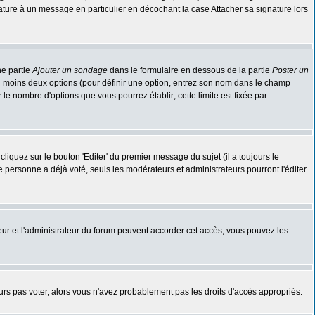
ature à un message en particulier en décochant la case Attacher sa signature lors
ne partie
Ajouter un sondage
dans le formulaire en dessous de la partie
Poster un
au moins deux options (pour définir une option, entrez son nom dans le champ
 le nombre d'options que vous pourrez établir; cette limite est fixée par
quez sur le bouton 'Editer' du premier message du sujet (il a toujours le
 personne a déjà voté, seuls les modérateurs et administrateurs pourront l'éditer
ateur et l'administrateur du forum peuvent accorder cet accès; vous pouvez les
ours pas voter, alors vous n'avez probablement pas les droits d'accès appropriés.