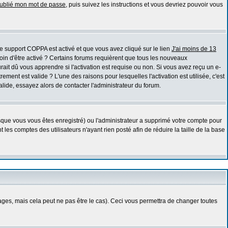
oublié mon mot de passe
, puis suivez les instructions et vous devriez pouvoir vous
 le support COPPA est activé et que vous avez cliqué sur le lien
J'ai moins de 13
oin d'être activé ? Certains forums requièrent que tous les nouveaux
ait dû vous apprendre si l'activation est requise ou non. Si vous avez reçu un e-
rement est valide ? L'une des raisons pour lesquelles l'activation est utilisée, c'est
lide, essayez alors de contacter l'administrateur du forum.
rsque vous vous êtes enregistré) ou l'administrateur a supprimé votre compte pour
les comptes des utilisateurs n'ayant rien posté afin de réduire la taille de la base
es, mais cela peut ne pas être le cas). Ceci vous permettra de changer toutes