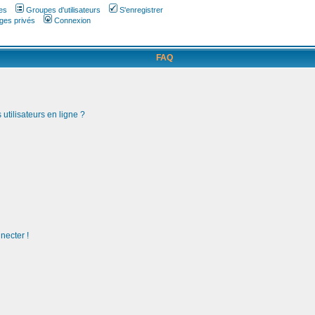
es
Groupes d'utilisateurs
S'enregistrer
ges privés
Connexion
FAQ
utilisateurs en ligne ?
necter !