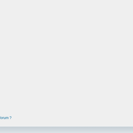
 forum ?