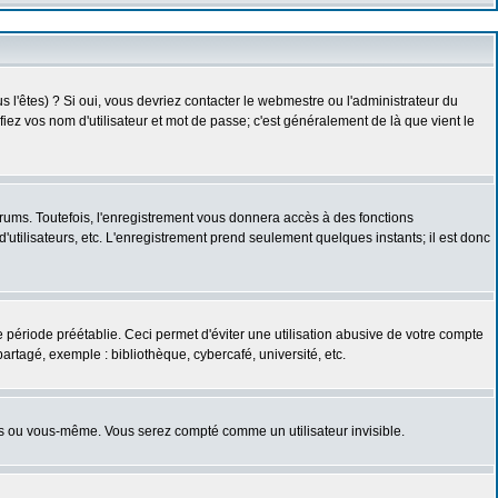
l'êtes) ? Si oui, vous devriez contacter le webmestre ou l'administrateur du
fiez vos nom d'utilisateur et mot de passe; c'est généralement de là que vient le
rums. Toutefois, l'enregistrement vous donnera accès à des fonctions
d'utilisateurs, etc. L'enregistrement prend seulement quelques instants; il est donc
ériode préétablie. Ceci permet d'éviter une utilisation abusive de votre compte
rtagé, exemple : bibliothèque, cybercafé, université, etc.
s ou vous-même. Vous serez compté comme un utilisateur invisible.