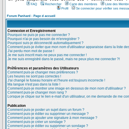
FAQ
Rechercher
Carte des membres
Liste des Membr
Profil
Se connecter pour vérifier ses messa
Forum Panhard - Page d accueil
Connexion et Enregistrement
Pourquoi ne puis-je pas me connecter ?
Pourquoi n'ai-je pas besoin de m'enregistrer ?
Pourquoi suis-je déconnecté automatiquement ?
Comment puis-je éviter que mon nom d'utilisateur apparaisse dans la liste des 
J'ai perdu mon mot de passe !
Je me suis inscrit mais ne peux pas me connecter !
Je me suis enregistré dans le passé, mais ne peux plus me connecter ?!
Préférences et paramètres des Utilisateurs
Comment puis-je changer mes préférences ?
Les heures ne sont pas correctes !
J'ai changé le fuseau horaire et l'heure est toujours incorrecte !
Ma langue n'est pas dans la liste !
Comment puis-je montrer une image en dessous de mon nom d'utilisateur ?
Comment puis-je changer mon rang ?
Lorsque je clique sur le lien e-mail d'un utilisateur, on me demande de me con
Publication
Comment puis-je poster un sujet dans un forum ?
Comment puis-je éditer ou supprimer un message ?
Comment puis-je ajouter une signature à mon message ?
Comment puis-je créer un sondage ?
Comment puis-je éditer ou supprimer un sondage ?