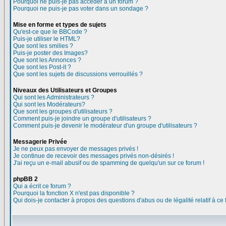
Pourquoi ne puis-je pas accéder à un forum ?
Pourquoi ne puis-je pas voter dans un sondage ?
Mise en forme et types de sujets
Qu'est-ce que le BBCode ?
Puis-je utiliser le HTML?
Que sont les smilies ?
Puis-je poster des Images?
Que sont les Annonces ?
Que sont les Post-it ?
Que sont les sujets de discussions verrouillés ?
Niveaux des Utilisateurs et Groupes
Qui sont les Administrateurs ?
Qui sont les Modérateurs?
Que sont les groupes d'utilisateurs ?
Comment puis-je joindre un groupe d'utilisateurs ?
Comment puis-je devenir le modérateur d'un groupe d'utilisateurs ?
Messagerie Privée
Je ne peux pas envoyer de messages privés !
Je continue de recevoir des messages privés non-désirés !
J'ai reçu un e-mail abusif ou de spamming de quelqu'un sur ce forum !
phpBB 2
Qui a écrit ce forum ?
Pourquoi la fonction X n'est pas disponible ?
Qui dois-je contacter à propos des questions d'abus ou de légalité relatif à ce